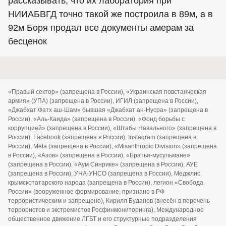
рассказывать, что их лаборатория при
НИИАБВГД точно такой же построила в 89м, а в
92м Боря продал все документы амерам за
бесценок
«Правый сектор» (запрещена в России), «Украинская повстанческая
армия» (УПА) (запрещена в России), ИГИЛ (запрещена в России),
«Джабхат Фатх аш-Шам» бывшая «Джабхат ан-Нусра» (запрещена в
России), «Аль-Каида» (запрещена в России), «Фонд борьбы с
коррупцией» (запрещена в России), «Штабы Навального» (запрещена в
России), Facebook (запрещена в России), Instagram (запрещена в
России), Meta (запрещена в России), «Misanthropic Division» (запрещена
в России), «Азов» (запрещена в России), «Братья-мусульмане»
(запрещена в России), «Аум Синрике» (запрещена в России), АУЕ
(запрещена в России), УНА-УНСО (запрещена в России), Меджлис
крымскотатарского народа (запрещена в России), легион «Свобода
России» (вооруженное формирование, признано в РФ
террористическим и запрещено), Кирилл Буданов (внесён в перечень
террористов и экстремистов Росфинмониторинга), Международное
общественное движение ЛГБТ и его структурные подразделения