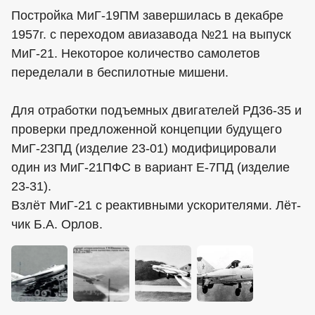
Постройка МиГ-19ПМ завершилась в декабре
1957г. с переходом авиазавода №21 на выпуск
МиГ-21. Некоторое количество самолетов
переделали в беспилотные мишени.
Для отработки подъемных двигателей РД36-35 и
проверки предложенной концепции будущего
МиГ-23ПД (изделие 23-01) модифицировали
один из МиГ-21ПФС в вариант Е-7ПД (изделие
23-31).
Взлёт МиГ-21 с ре­ак­тив­ны­ми уско­ри­те­ля­ми. Лёт­
чик Б.А. Ор­лов.