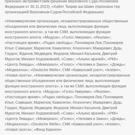
признано экстремистским (решение Верховного Суда Российской
Федерации от 30.11.2023), «Хайят Тахрир аш-Шам» (признана тер.
организацией Верховным Судом Российской Федерации)
«Некоммерческие организации, незарегистрированные общественные
объединения или физические лица, выполняющие функции
иностранного агента», а так же СМИ, выполняющие функции
иностранного агента: «Медуза»; «Голос Америки»; «Реалии»;
«Настоящее время»; «Радио свободы»; Пономарев Лев; Пономарев
Илья; Савицкая; Маркелов; Камалягин; Апахончич; Макаревич; Дудь;
Гордон; Жданов; Медведев; Федоров; Михаил Касьянов; Дмитрий
Муратов; Михаил Ходорковский; «Сова»; «Альянс врачей»; «РКК»
«Центр Левады»; «Мемориал»; «Голос»; «Человек и Закон»; «Дождь»;
«Медиазона»; «Deutsche Welle»; СМК «Кавказский узел»; «Insider»;
«Новая газета», «Некоммерческие организации, незарегистрированные
общественные объединения или физические лица, выполняющие
функции иностранного агента», а так же СМИ, выполняющие функции
иностранного агента: «Медуза»; «Голос Америки»; «Реалии»;
«Настоящее время»; «Радио свободы»; Пономарев Лев; Пономарев
Илья; Савицкая; Маркелов; Камалягин; Апахончич; Макаревич; Дудь;
Гордон; Жданов; Медведев; Федоров; Михаил Касьянов; Дмитрий
Муратов; Михаил Ходорковский; «Сова»; «Альянс врачей»; «РКК»
«Центр Левады»; «Мемориал»; «Голос»; «Человек и Закон»; «Дождь»;
«Медиазона»; «Deutsche Welle»; СМК «Кавказский узел»; «Insider»;
«Новая газета»; «Фонд Карнеги»