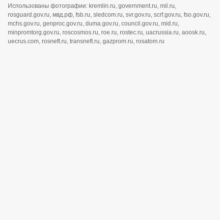
Использованы фотографии: kremlin.ru, government.ru, mil.ru,
rosguard.gov.ru, мвд.рф, fsb.ru, sledcom.ru, svr.gov.ru, scrf.gov.ru, fso.gov.ru,
mchs.gov.ru, genproc.gov.ru, duma.gov.ru, council.gov.ru, mid.ru,
minpromtorg.gov.ru, roscosmos.ru, roe.ru, rostec.ru, uacrussia.ru, aoosk.ru,
uecrus.com, rosneft.ru, transneft.ru, gazprom.ru, rosatom.ru