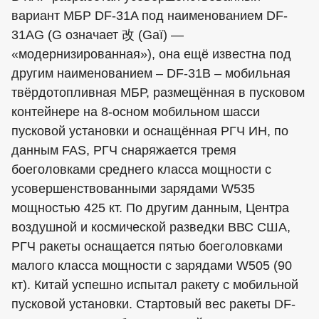
вариант МБР DF-31A под наименованием DF-
31AG (G означает 改 (Gaï) —
«модернизированная»), она ещё известна под
другим наименованием – DF-31B – мобильная
твёрдотопливная МБР, размещённая в пусковом
контейнере на 8-осном мобильном шасси
пусковой установки и оснащённая РГЧ ИН, по
данным FAS, РГЧ снаряжается тремя
боеголовками среднего класса мощности с
усовершенствованными зарядами W535
мощностью 425 кт. По другим данным, Центра
воздушной и космической разведки ВВС США,
РГЧ ракеты оснащается пятью боеголовками
малого класса мощности с зарядами W505 (90
кт). Китай успешно испытал ракету с мобильной
пусковой установки. Стартовый вес ракеты DF-