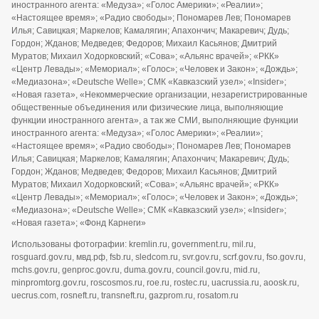
иностранного агента: «Медуза»; «Голос Америки»; «Реалии»;
«Настоящее время»; «Радио свободы»; Пономарев Лев; Пономарев
Илья; Савицкая; Маркелов; Камалягин; Апахончич; Макаревич; Дудь;
Гордон; Жданов; Медведев; Федоров; Михаил Касьянов; Дмитрий
Муратов; Михаил Ходорковский; «Сова»; «Альянс врачей»; «РКК»
«Центр Левады»; «Мемориал»; «Голос»; «Человек и Закон»; «Дождь»;
«Медиазона»; «Deutsche Welle»; СМК «Кавказский узел»; «Insider»;
«Новая газета», «Некоммерческие организации, незарегистрированные
общественные объединения или физические лица, выполняющие
функции иностранного агента», а так же СМИ, выполняющие функции
иностранного агента: «Медуза»; «Голос Америки»; «Реалии»;
«Настоящее время»; «Радио свободы»; Пономарев Лев; Пономарев
Илья; Савицкая; Маркелов; Камалягин; Апахончич; Макаревич; Дудь;
Гордон; Жданов; Медведев; Федоров; Михаил Касьянов; Дмитрий
Муратов; Михаил Ходорковский; «Сова»; «Альянс врачей»; «РКК»
«Центр Левады»; «Мемориал»; «Голос»; «Человек и Закон»; «Дождь»;
«Медиазона»; «Deutsche Welle»; СМК «Кавказский узел»; «Insider»;
«Новая газета»; «Фонд Карнеги»
Использованы фотографии: kremlin.ru, government.ru, mil.ru,
rosguard.gov.ru, мвд.рф, fsb.ru, sledcom.ru, svr.gov.ru, scrf.gov.ru, fso.gov.ru,
mchs.gov.ru, genproc.gov.ru, duma.gov.ru, council.gov.ru, mid.ru,
minpromtorg.gov.ru, roscosmos.ru, roe.ru, rostec.ru, uacrussia.ru, aoosk.ru,
uecrus.com, rosneft.ru, transneft.ru, gazprom.ru, rosatom.ru