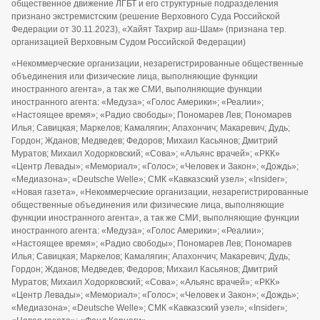
общественное движение ЛГБТ и его структурные подразделения
признано экстремистским (решение Верховного Суда Российской
Федерации от 30.11.2023), «Хайят Тахрир аш-Шам» (признана тер.
организацией Верховным Судом Российской Федерации)
«Некоммерческие организации, незарегистрированные общественные
объединения или физические лица, выполняющие функции
иностранного агента», а так же СМИ, выполняющие функции
иностранного агента: «Медуза»; «Голос Америки»; «Реалии»;
«Настоящее время»; «Радио свободы»; Пономарев Лев; Пономарев
Илья; Савицкая; Маркелов; Камалягин; Апахончич; Макаревич; Дудь;
Гордон; Жданов; Медведев; Федоров; Михаил Касьянов; Дмитрий
Муратов; Михаил Ходорковский; «Сова»; «Альянс врачей»; «РКК»
«Центр Левады»; «Мемориал»; «Голос»; «Человек и Закон»; «Дождь»;
«Медиазона»; «Deutsche Welle»; СМК «Кавказский узел»; «Insider»;
«Новая газета», «Некоммерческие организации, незарегистрированные
общественные объединения или физические лица, выполняющие
функции иностранного агента», а так же СМИ, выполняющие функции
иностранного агента: «Медуза»; «Голос Америки»; «Реалии»;
«Настоящее время»; «Радио свободы»; Пономарев Лев; Пономарев
Илья; Савицкая; Маркелов; Камалягин; Апахончич; Макаревич; Дудь;
Гордон; Жданов; Медведев; Федоров; Михаил Касьянов; Дмитрий
Муратов; Михаил Ходорковский; «Сова»; «Альянс врачей»; «РКК»
«Центр Левады»; «Мемориал»; «Голос»; «Человек и Закон»; «Дождь»;
«Медиазона»; «Deutsche Welle»; СМК «Кавказский узел»; «Insider»;