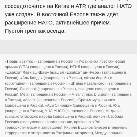
сосредоточатся на Китае и АТР, где аналог НАТО
уже создан. В восточной Европе также идёт
расширение НАТО, активнейшее причем.
Пустой трёп как всегда.
«Правый сектор» (запрещена в России), «Украинская повстанческая
армия» (УПА) (запрещена в России), ИГИЛ (запрещена в России),
«Джабхат Фатх аш-Шам» бывшая «Джабхат ан-Нусра» (запрещена в
России), «Аль-Каида» (запрещена в России), «Фонд борьбы с
коррупцией» (запрещена в России), «Штабы Навального» (запрещена в
России), Facebook (запрещена в России), Instagram (запрещена в
России), Meta (запрещена в России), «Misanthropic Division» (запрещена
в России), «Азов» (запрещена в России), «Братья-мусульмане»
(запрещена в России), «Аум Синрике» (запрещена в России), АУЕ
(запрещена в России), УНА-УНСО (запрещена в России), Меджлис
крымскотатарского народа (запрещена в России), легион «Свобода
России» (вооруженное формирование, признано в РФ
террористическим и запрещено), Кирилл Буданов (внесён в перечень
террористов и экстремистов Росфинмониторинга), Международное