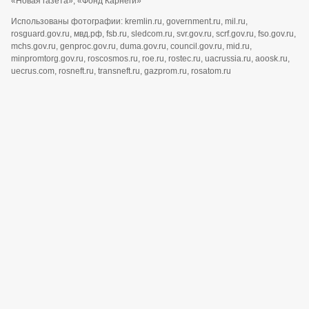
«Новая газета»; «Фонд Карнеги»
Использованы фотографии: kremlin.ru, government.ru, mil.ru,
rosguard.gov.ru, мвд.рф, fsb.ru, sledcom.ru, svr.gov.ru, scrf.gov.ru, fso.gov.ru,
mchs.gov.ru, genproc.gov.ru, duma.gov.ru, council.gov.ru, mid.ru,
minpromtorg.gov.ru, roscosmos.ru, roe.ru, rostec.ru, uacrussia.ru, aoosk.ru,
uecrus.com, rosneft.ru, transneft.ru, gazprom.ru, rosatom.ru