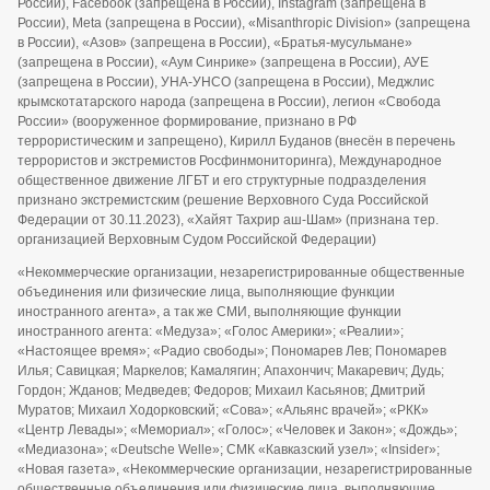
России), Facebook (запрещена в России), Instagram (запрещена в
России), Meta (запрещена в России), «Misanthropic Division» (запрещена
в России), «Азов» (запрещена в России), «Братья-мусульмане»
(запрещена в России), «Аум Синрике» (запрещена в России), АУЕ
(запрещена в России), УНА-УНСО (запрещена в России), Меджлис
крымскотатарского народа (запрещена в России), легион «Свобода
России» (вооруженное формирование, признано в РФ
террористическим и запрещено), Кирилл Буданов (внесён в перечень
террористов и экстремистов Росфинмониторинга), Международное
общественное движение ЛГБТ и его структурные подразделения
признано экстремистским (решение Верховного Суда Российской
Федерации от 30.11.2023), «Хайят Тахрир аш-Шам» (признана тер.
организацией Верховным Судом Российской Федерации)
«Некоммерческие организации, незарегистрированные общественные
объединения или физические лица, выполняющие функции
иностранного агента», а так же СМИ, выполняющие функции
иностранного агента: «Медуза»; «Голос Америки»; «Реалии»;
«Настоящее время»; «Радио свободы»; Пономарев Лев; Пономарев
Илья; Савицкая; Маркелов; Камалягин; Апахончич; Макаревич; Дудь;
Гордон; Жданов; Медведев; Федоров; Михаил Касьянов; Дмитрий
Муратов; Михаил Ходорковский; «Сова»; «Альянс врачей»; «РКК»
«Центр Левады»; «Мемориал»; «Голос»; «Человек и Закон»; «Дождь»;
«Медиазона»; «Deutsche Welle»; СМК «Кавказский узел»; «Insider»;
«Новая газета», «Некоммерческие организации, незарегистрированные
общественные объединения или физические лица, выполняющие