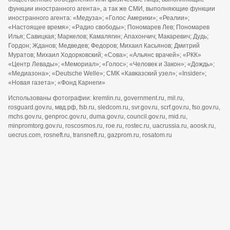
функции иностранного агента», а так же СМИ, выполняющие функции
иностранного агента: «Медуза»; «Голос Америки»; «Реалии»;
«Настоящее время»; «Радио свободы»; Пономарев Лев; Пономарев
Илья; Савицкая; Маркелов; Камалягин; Апахончич; Макаревич; Дудь;
Гордон; Жданов; Медведев; Федоров; Михаил Касьянов; Дмитрий
Муратов; Михаил Ходорковский; «Сова»; «Альянс врачей»; «РКК»
«Центр Левады»; «Мемориал»; «Голос»; «Человек и Закон»; «Дождь»;
«Медиазона»; «Deutsche Welle»; СМК «Кавказский узел»; «Insider»;
«Новая газета»; «Фонд Карнеги»
Использованы фотографии: kremlin.ru, government.ru, mil.ru,
rosguard.gov.ru, мвд.рф, fsb.ru, sledcom.ru, svr.gov.ru, scrf.gov.ru, fso.gov.ru,
mchs.gov.ru, genproc.gov.ru, duma.gov.ru, council.gov.ru, mid.ru,
minpromtorg.gov.ru, roscosmos.ru, roe.ru, rostec.ru, uacrussia.ru, aoosk.ru,
uecrus.com, rosneft.ru, transneft.ru, gazprom.ru, rosatom.ru