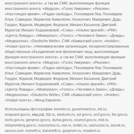
иностранного агента», а так же СМИ, выполняющие функции
иностранного агента: «Медуза»; «Голос Америки»; «Реалии»;
«Настоящее время»; «Радио свободы»; Пономарев Лев; Пономарев
Илья; Савицкая; Маркелов; Камалягин; Апахончич; Макаревич; Дудь;
Гордон; Жданов; Медведев; Федоров; Михаил Касьянов; Дмитрий
Муратов; Михаил Ходорковский; «Сова»; «Альянс врачей»; «РКК»
«Центр Левады»; «Мемориал»; «Голос»; «Человек и Закон»; «Дождь»;
«Медиазона»; «Deutsche Welle»; СМК «Кавказский узел»; «Insider»;
«Новая газета», «Некоммерческие организации, незарегистрированные
общественные объединения или физические лица, выполняющие
функции иностранного агента», а так же СМИ, выполняющие функции
иностранного агента: «Медуза»; «Голос Америки»; «Реалии»;
«Настоящее время»; «Радио свободы»; Пономарев Лев; Пономарев
Илья; Савицкая; Маркелов; Камалягин; Апахончич; Макаревич; Дудь;
Гордон; Жданов; Медведев; Федоров; Михаил Касьянов; Дмитрий
Муратов; Михаил Ходорковский; «Сова»; «Альянс врачей»; «РКК»
«Центр Левады»; «Мемориал»; «Голос»; «Человек и Закон»; «Дождь»;
«Медиазона»; «Deutsche Welle»; СМК «Кавказский узел»; «Insider»;
«Новая газета»; «Фонд Карнеги»
Использованы фотографии: kremlin.ru, government.ru, mil.ru,
rosguard.gov.ru, мвд.рф, fsb.ru, sledcom.ru, svr.gov.ru, scrf.gov.ru, fso.gov.ru,
mchs.gov.ru, genproc.gov.ru, duma.gov.ru, council.gov.ru, mid.ru,
minpromtorg.gov.ru, roscosmos.ru, roe.ru, rostec.ru, uacrussia.ru, aoosk.ru,
uecrus.com, rosneft.ru, transneft.ru, gazprom.ru, rosatom.ru