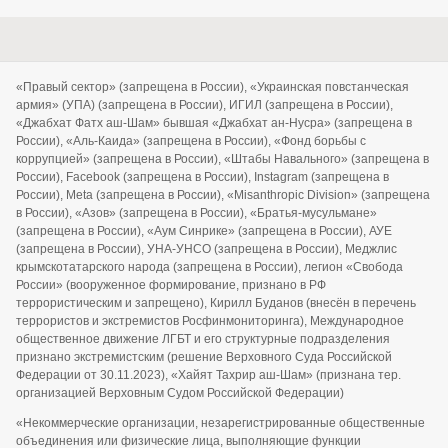
«Правый сектор» (запрещена в России), «Украинская повстанческая
армия» (УПА) (запрещена в России), ИГИЛ (запрещена в России),
«Джабхат Фатх аш-Шам» бывшая «Джабхат ан-Нусра» (запрещена в
России), «Аль-Каида» (запрещена в России), «Фонд борьбы с
коррупцией» (запрещена в России), «Штабы Навального» (запрещена в
России), Facebook (запрещена в России), Instagram (запрещена в
России), Meta (запрещена в России), «Misanthropic Division» (запрещена
в России), «Азов» (запрещена в России), «Братья-мусульмане»
(запрещена в России), «Аум Синрике» (запрещена в России), АУЕ
(запрещена в России), УНА-УНСО (запрещена в России), Меджлис
крымскотатарского народа (запрещена в России), легион «Свобода
России» (вооруженное формирование, признано в РФ
террористическим и запрещено), Кирилл Буданов (внесён в перечень
террористов и экстремистов Росфинмониторинга), Международное
общественное движение ЛГБТ и его структурные подразделения
признано экстремистским (решение Верховного Суда Российской
Федерации от 30.11.2023), «Хайят Тахрир аш-Шам» (признана тер.
организацией Верховным Судом Российской Федерации)
«Некоммерческие организации, незарегистрированные общественные
объединения или физические лица, выполняющие функции