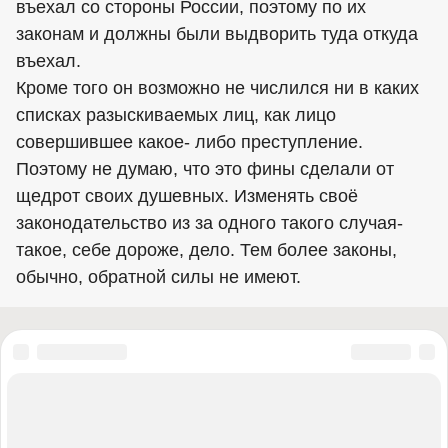
въехал со стороны России, поэтому по их
законам и должны были выдворить туда откуда
въехал.
Кроме того он возможно не числился ни в каких
списках разыскиваемых лиц, как лицо
совершившее какое- либо преступление.
Поэтому не думаю, что это фины сделали от
щедрот своих душевных. Изменять своё
законодательство из за одного такого случая-
такое, себе дороже, дело. Тем более законы,
обычно, обратной силы не имеют.
«Правый сектор» (запрещена в России), «Украинская повстанческая
армия» (УПА) (запрещена в России), ИГИЛ (запрещена в России),
«Джабхат Фатх аш-Шам» бывшая «Джабхат ан-Нусра» (запрещена в
России), «Аль-Каида» (запрещена в России), «Фонд борьбы с