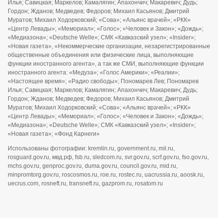
Илья; Савицкая; Маркелов; Камалягин; Апахончич; Макаревич; Дудь;
Гордон; Жданов; Медведев; Федоров; Михаил Касьянов; Дмитрий
Муратов; Михаил Ходорковский; «Сова»; «Альянс врачей»; «РКК»
«Центр Левады»; «Мемориал»; «Голос»; «Человек и Закон»; «Дождь»;
«Медиазона»; «Deutsche Welle»; СМК «Кавказский узел»; «Insider»;
«Новая газета», «Некоммерческие организации, незарегистрированные
общественные объединения или физические лица, выполняющие
функции иностранного агента», а так же СМИ, выполняющие функции
иностранного агента: «Медуза»; «Голос Америки»; «Реалии»;
«Настоящее время»; «Радио свободы»; Пономарев Лев; Пономарев
Илья; Савицкая; Маркелов; Камалягин; Апахончич; Макаревич; Дудь;
Гордон; Жданов; Медведев; Федоров; Михаил Касьянов; Дмитрий
Муратов; Михаил Ходорковский; «Сова»; «Альянс врачей»; «РКК»
«Центр Левады»; «Мемориал»; «Голос»; «Человек и Закон»; «Дождь»;
«Медиазона»; «Deutsche Welle»; СМК «Кавказский узел»; «Insider»;
«Новая газета»; «Фонд Карнеги»
Использованы фотографии: kremlin.ru, government.ru, mil.ru,
rosguard.gov.ru, мвд.рф, fsb.ru, sledcom.ru, svr.gov.ru, scrf.gov.ru, fso.gov.ru,
mchs.gov.ru, genproc.gov.ru, duma.gov.ru, council.gov.ru, mid.ru,
minpromtorg.gov.ru, roscosmos.ru, roe.ru, rostec.ru, uacrussia.ru, aoosk.ru,
uecrus.com, rosneft.ru, transneft.ru, gazprom.ru, rosatom.ru