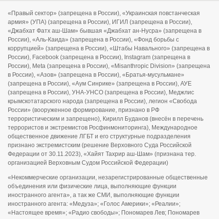
«Правый сектор» (запрещена в России), «Украинская повстанческая
армия» (УПА) (запрещена в России), ИГИЛ (запрещена в России),
«Джабхат Фатх аш-Шам» бывшая «Джабхат ан-Нусра» (запрещена в
России), «Аль-Каида» (запрещена в России), «Фонд борьбы с
коррупцией» (запрещена в России), «Штабы Навального» (запрещена в
России), Facebook (запрещена в России), Instagram (запрещена в
России), Meta (запрещена в России), «Misanthropic Division» (запрещена
в России), «Азов» (запрещена в России), «Братья-мусульмане»
(запрещена в России), «Аум Синрике» (запрещена в России), АУЕ
(запрещена в России), УНА-УНСО (запрещена в России), Меджлис
крымскотатарского народа (запрещена в России), легион «Свобода
России» (вооруженное формирование, признано в РФ
террористическим и запрещено), Кирилл Буданов (внесён в перечень
террористов и экстремистов Росфинмониторинга), Международное
общественное движение ЛГБТ и его структурные подразделения
признано экстремистским (решение Верховного Суда Российской
Федерации от 30.11.2023), «Хайят Тахрир аш-Шам» (признана тер.
организацией Верховным Судом Российской Федерации)
«Некоммерческие организации, незарегистрированные общественные
объединения или физические лица, выполняющие функции
иностранного агента», а так же СМИ, выполняющие функции
иностранного агента: «Медуза»; «Голос Америки»; «Реалии»;
«Настоящее время»; «Радио свободы»; Пономарев Лев; Пономарев