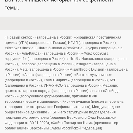
темы,
«Правый сектор» (запрещена в России), «Украинская повстанческая
армия» (УПА) (запрещена в России), ИГИЛ (запрещена в России),
«Джабхат Фатх аш-Шам» бывшая «Джабхат ан-Нусра» (запрещена в
России), «Аль-Каида» (запрещена в России), «Фонд борьбы с
коррупцией» (запрещена в России), «Штабы Навального» (запрещена в
России), Facebook (запрещена в России), Instagram (запрещена в
России), Meta (запрещена в России), «Misanthropic Division» (запрещена
в России), «Азов» (запрещена в России), «Братья-мусульмане»
(запрещена в России), «Аум Синрике» (запрещена в России), АУЕ
(запрещена в России), УНА-УНСО (запрещена в России), Меджлис
крымскотатарского народа (запрещена в России), легион «Свобода
России» (вооруженное формирование, признано в РФ
террористическим и запрещено), Кирилл Буданов (внесён в перечень
террористов и экстремистов Росфинмониторинга), Международное
общественное движение ЛГБТ и его структурные подразделения
признано экстремистским (решение Верховного Суда Российской
Федерации от 30.11.2023), «Хайят Тахрир аш-Шам» (признана тер.
организацией Верховным Судом Российской Федерации)