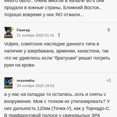
Много было.. очень многое в начале 90-х они
продали в южные страны, Ближний Восток..
Хорошо вовремя у них ЯО отжали...
0
Гюнтер
21 ноября 2025 01:41
Vulpes, советское наследие данного типа в
наличии у азербажана, армянии, казастона, так
что не удивлюсь если "братушки" решат погреть
руки на крови.
+1
rosomaha
20 ноября 2025 19:53
а у нас на складах то остались..хоть и сняты с
вооружения. Мож с толком их утилизировать? У
них дальность 120км (Точка-У), как у Торнадо-С.
В прифронтовой полосе у свинорылых ЗРК