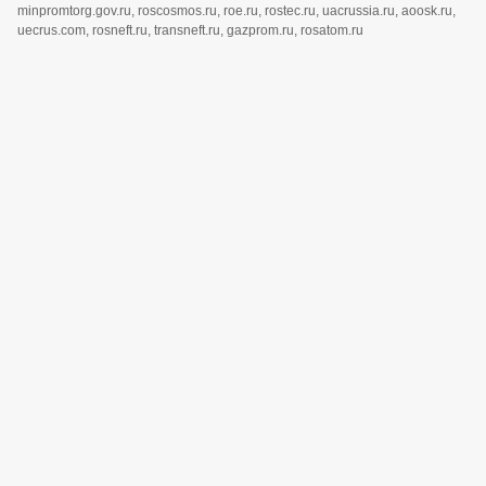
minpromtorg.gov.ru, roscosmos.ru, roe.ru, rostec.ru, uacrussia.ru, aoosk.ru,
uecrus.com, rosneft.ru, transneft.ru, gazprom.ru, rosatom.ru