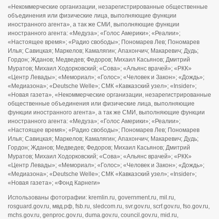
«Некоммерческие организации, незарегистрированные общественные
объединения или физические лица, выполняющие функции
иностранного агента», а так же СМИ, выполняющие функции
иностранного агента: «Медуза»; «Голос Америки»; «Реалии»;
«Настоящее время»; «Радио свободы»; Пономарев Лев; Пономарев
Илья; Савицкая; Маркелов; Камалягин; Апахончич; Макаревич; Дудь;
Гордон; Жданов; Медведев; Федоров; Михаил Касьянов; Дмитрий
Муратов; Михаил Ходорковский; «Сова»; «Альянс врачей»; «РКК»
«Центр Левады»; «Мемориал»; «Голос»; «Человек и Закон»; «Дождь»;
«Медиазона»; «Deutsche Welle»; СМК «Кавказский узел»; «Insider»;
«Новая газета», «Некоммерческие организации, незарегистрированные
общественные объединения или физические лица, выполняющие
функции иностранного агента», а так же СМИ, выполняющие функции
иностранного агента: «Медуза»; «Голос Америки»; «Реалии»;
«Настоящее время»; «Радио свободы»; Пономарев Лев; Пономарев
Илья; Савицкая; Маркелов; Камалягин; Апахончич; Макаревич; Дудь;
Гордон; Жданов; Медведев; Федоров; Михаил Касьянов; Дмитрий
Муратов; Михаил Ходорковский; «Сова»; «Альянс врачей»; «РКК»
«Центр Левады»; «Мемориал»; «Голос»; «Человек и Закон»; «Дождь»;
«Медиазона»; «Deutsche Welle»; СМК «Кавказский узел»; «Insider»;
«Новая газета»; «Фонд Карнеги»
Использованы фотографии: kremlin.ru, government.ru, mil.ru,
rosguard.gov.ru, мвд.рф, fsb.ru, sledcom.ru, svr.gov.ru, scrf.gov.ru, fso.gov.ru,
mchs.gov.ru, genproc.gov.ru, duma.gov.ru, council.gov.ru, mid.ru,