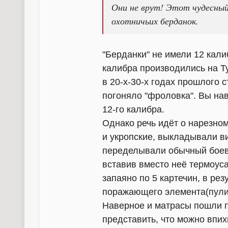
Они не врут! Этот чудесный
охотничьих берданок.
"Берданки" не имели 12 калиб
калибра производились на Т
в 20-х-30-х годах прошлого с
погоняло "фроловка". Вы на
12-го калибра.
Однако речь идёт о нарезном
и укропские, выкладывали ви
переделывали обычный боев
вставив вместо неё термоуса
запаяно по 5 картечин, в рез
поражающего элемента(пули)
Наверное и матрасы пошли по
представить, что можно впихн