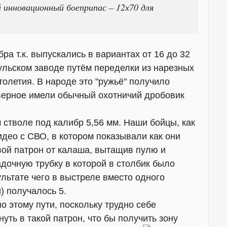
 инновационный боеприпас – 12х70 для
ра т.к. выпускались в вариантах от 16 до 32
ульском заводе путём переделки из нарезных
толетия. В народе это "ружьё" получило
верное имели обычный охотничий дробовик
 стволе под калибр 5,56 мм. Наши бойцы, как
део с СВО, в котором показывали как они
ой патрон от калаша, вытащив пулю и
дочную трубку в которой в столбик было
ультате чего в выстреле вместо одного
 получалось 5.
 этому пути, поскольку трудно себе
уть в такой патрон, что бы получить зону