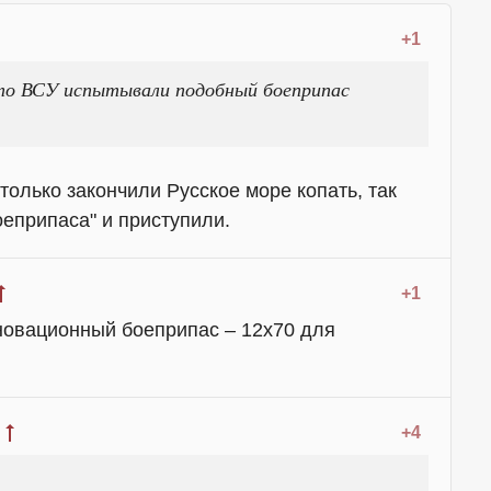
+1
о ВСУ испытывали подобный боеприпас
 только закончили Русское море копать, так
оеприпаса" и приступили.
+1
нновационный боеприпас – 12х70 для
+4