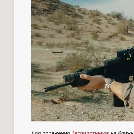
Для поражения
беспилотников
на ближн