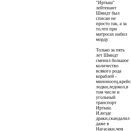
"Иртыш"
лейтенант
Шмидт был
списан не
просто так, а за
то,что при
матросах набил
морду
Только за пять
лет Шмидт
сменил большое
количество
всякого рода
кораблей -
миноносец,крейс
лодки,ледокол,в
том числе и
угольный
транспорт
Иртыш.
И,везде
драки,скандалил
даже в
Нагасаки,чем