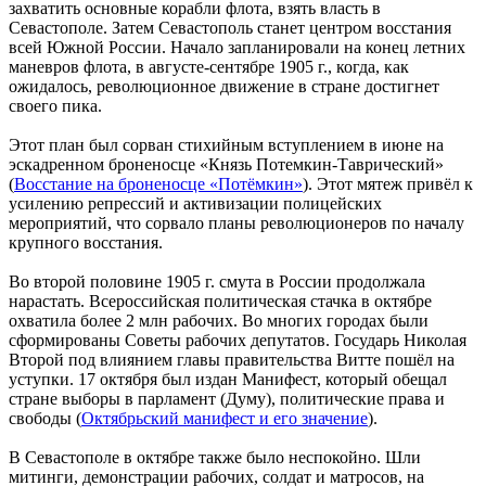
захватить основные корабли флота, взять власть в
Севастополе. Затем Севастополь станет центром восстания
всей Южной России. Начало запланировали на конец летних
маневров флота, в августе-сентябре 1905 г., когда, как
ожидалось, революционное движение в стране достигнет
своего пика.
Этот план был сорван стихийным вступлением в июне на
эскадренном броненосце «Князь Потемкин-Таврический»
(
Восстание на броненосце «Потёмкин»
). Этот мятеж привёл к
усилению репрессий и активизации полицейских
мероприятий, что сорвало планы революционеров по началу
крупного восстания.
Во второй половине 1905 г. смута в России продолжала
нарастать. Всероссийская политическая стачка в октябре
охватила более 2 млн рабочих. Во многих городах были
сформированы Советы рабочих депутатов. Государь Николая
Второй под влиянием главы правительства Витте пошёл на
уступки. 17 октября был издан Манифест, который обещал
стране выборы в парламент (Думу), политические права и
свободы (
Октябрьский манифест и его значение
).
В Севастополе в октябре также было неспокойно. Шли
митинги, демонстрации рабочих, солдат и матросов, на