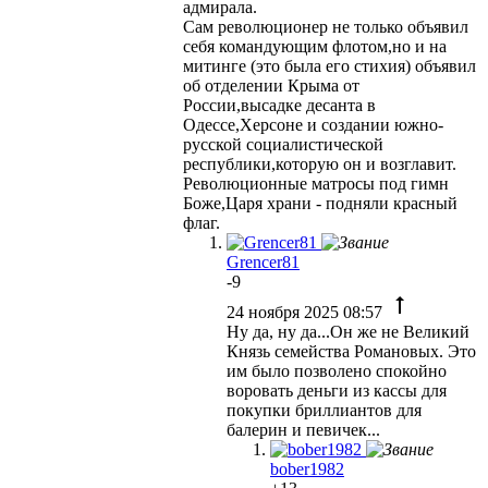
адмирала.
Сам революционер не только объявил
себя командующим флотом,но и на
митинге (это была его стихия) объявил
об отделении Крыма от
России,высадке десанта в
Одессе,Херсоне и создании южно-
русской социалистической
республики,которую он и возглавит.
Революционные матросы под гимн
Боже,Царя храни - подняли красный
флаг.
Grencer81
-9
24 ноября 2025 08:57
Ну да, ну да...Он же не Великий
Князь семейства Романовых. Это
им было позволено спокойно
воровать деньги из кассы для
покупки бриллиантов для
балерин и певичек...
bober1982