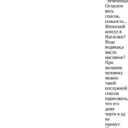
"лечебница
Огласите
весь
список,
пожалста...
Японский
консул в
Нагасаки?
Вода
водяная,а
масло
масляное?
При
желании
человеку
можно
такой
послужной
список
нарисовать
что его
даже
черти в ад
не
примут.