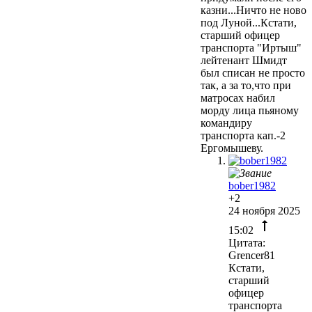
казни...Ничто не ново
под Луной...Кстати,
старший офицер
транспорта "Иртыш"
лейтенант Шмидт
был списан не просто
так, а за то,что при
матросах набил
морду лица пьяному
командиру
транспорта кап.-2
Ергомышеву.
bober1982
+2
24 ноября 2025
15:02
Цитата:
Grencer81
Кстати,
старший
офицер
транспорта