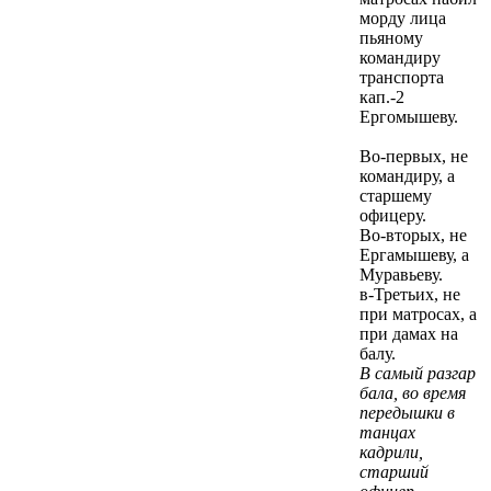
морду лица
пьяному
командиру
транспорта
кап.-2
Ергомышеву.
Во-первых, не
командиру, а
старшему
офицеру.
Во-вторых, не
Ергамышеву, а
Муравьеву.
в-Третьих, не
при матросах, а
при дамах на
балу.
В самый разгар
бала, во время
передышки в
танцах
кадрили,
старший