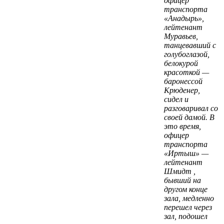
офицер
транспорта
«Анадырь»,
лейтенант
Муравьев,
танцевавший с
голубоглазой,
белокурой
красоткой —
баронессой
Крюденер,
сидел и
разговаривал со
своей дамой. В
это время,
офицер
транспорта
«Иртыш» —
лейтенант
Шмидт ,
бывший на
другом конце
зала, медленно
перешел через
зал, подошел