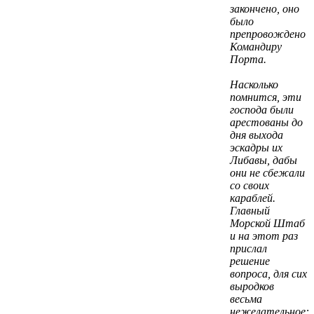
закончено, оно
было
препровождено
Командиру
Порта.
Насколько
помнится, эти
господа были
арестованы до
дня выхода
эскадры их
Либавы, дабы
они не сбежали
со своих
караблей.
Главный
Морской Штаб
и на этот раз
прислал
решение
вопроса, для сих
выродков
весьма
нежелательное: