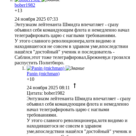
bober1982
+13
24 ноября 2025 07:33
Энтузиазм лейтенанта Шмидта впечатляет - сразу
объявил себя командующим флота и немедленно начал
телеграфировать царю с наглыми требованиями.
У этого славного революционера,хотя видимо и
находившегося не совсем в здравом уме,впоследствии
нашёлся "достойный" ученик и последователь -
Саблин,этот тоже телеграфировал,Брежневу,и грозился
распустить Политбюро.
Panin (michman)
+10
24 ноября 2025 08:11
Цитата: bober1982
Энтузиазм лейтенанта Шмидта впечатляет - сразу
объявил себя командующим флота и немедленно
начал телеграфировать царю с наглыми
требованиями.
У этого славного революционера,хотя видимо и
находившегося не совсем в здравом
уме,впоследствии нашёлся "достойный" ученик и