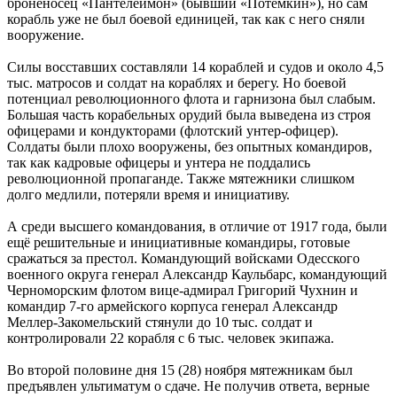
броненосец «Пантелеймон» (бывший «Потёмкин»), но сам
корабль уже не был боевой единицей, так как с него сняли
вооружение.
Силы восставших составляли 14 кораблей и судов и около 4,5
тыс. матросов и солдат на кораблях и берегу. Но боевой
потенциал революционного флота и гарнизона был слабым.
Большая часть корабельных орудий была выведена из строя
офицерами и кондукторами (флотский унтер-офицер).
Солдаты были плохо вооружены, без опытных командиров,
так как кадровые офицеры и унтера не поддались
революционной пропаганде. Также мятежники слишком
долго медлили, потеряли время и инициативу.
А среди высшего командования, в отличие от 1917 года, были
ещё решительные и инициативные командиры, готовые
сражаться за престол. Командующий войсками Одесского
военного округа генерал Александр Каульбарс, командующий
Черноморским флотом вице-адмирал Григорий Чухнин и
командир 7-го армейского корпуса генерал Александр
Меллер-Закомельский стянули до 10 тыс. солдат и
контролировали 22 корабля с 6 тыс. человек экипажа.
Во второй половине дня 15 (28) ноября мятежникам был
предъявлен ультиматум о сдаче. Не получив ответа, верные