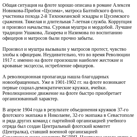
Общая ситуация на флоте хорошо описана в романе Алексея
Новикова-Прибоя «Цусима», матроса Балтийского флота,
участника похода 2-й Тихоокеанской эскадры и Цусимского
сражения. Тяжелая и длительная 7-летная служба. Коррупция
и произвол начальства. Суровая муштра и мордобой. Лучшие
традиции Ушакова, Лазарева и Назимова по воспитанию
офицеров и матросов были прочно забыты.
Произвол и муштра вызывали у матросов протест, чувство
злобы к офицерам. Неудивительно, что во время Революции
1917 г. именно на флоте произошли наиболее жестокие и
кровавые эксцессы, истребление офицеров.
А революционная пропаганда нашла благодарных
новообращенных. Уже в 1901-1902 гг. на флоте возникают
первые социал-демократические кружки, ячейки.
Революционное движение на флоте быстро приобретает
организованный характер.
В апреле 1904 года в результате объединения кружков 37-го
флотского экипажа в Николаеве, 32-го экипажа в Севастополе
и ряда других команд с партийной организацией учебного
отряда был создан Центральный флотский комитет
(Централка), ставший военной организацией