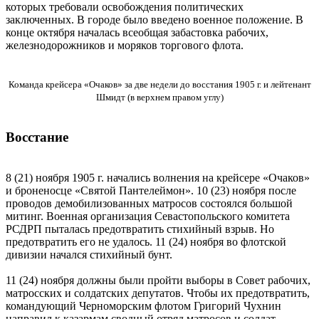
которых требовали освобождения политических
заключенных. В городе было введено военное положение. В
конце октября началась всеобщая забастовка рабочих,
железнодорожников и моряков торгового флота.
Команда крейсера «Очаков» за две недели до восстания 1905 г. и лейтенант
Шмидт (в верхнем правом углу)
Восстание
8 (21) ноября 1905 г. начались волнения на крейсере «Очаков»
и броненосце «Святой Пантелеймон». 10 (23) ноября после
проводов демобилизованных матросов состоялся большой
митинг. Военная организация Севастопольского комитета
РСДРП пыталась предотвратить стихийный взрыв. Но
предотвратить его не удалось. 11 (24) ноября во флотской
дивизии начался стихийный бунт.
11 (24) ноября должны были пройти выборы в Совет рабочих,
матросских и солдатских депутатов. Чтобы их предотвратить,
командующий Черноморским флотом Григорий Чухнин
направил к казармам сводный отряд матросов и солдат