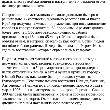
правительству войска пошли в наступление и открыли огонь
по «внутренним врагам».
Сопротивление мятежников сломили довольно быстро и
решительно. В частности, буквально расстреляли «Очаков».
Крейсер получил тяжелые повреждения: при восстановлении
корабля в корпусе насчитали 63 пробоины, и ремонт длился
более трех лет. Обстрел революционных кораблей
продолжался до 16 часов 45 минут. Многие корабли были
объяты огнем, и матросы спасались как могли. Сотни людей
погибли и были ранены. Шмидт был схвачен. Утром 16-го
сдались восставшие, которые скрывались в казармах.
В целом, учитывая масштаб мятежа и его опасность для
державы, когда существовала возможность восстания
значительной части Черноморского флота, при поддержке
части сухопутных войск, а затем бунта в крупных городах
Южной России, наказание было довольно гуманным.
Руководители Севастопольского восстания Шмидт, Частник,
Антоненко и Гладков по приговору военно-морского суда в
марте 1906 г. были расстреляны на острове Березань. Свыше
300 человек были приговорены к разным срокам тюремного
заключения и каторги. Около тысячи человек подверглись
дисциплинарным наказаниям безо всякого суда.