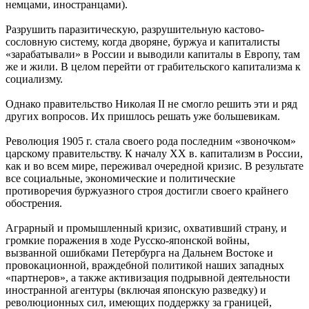
немцами, иностранцами).
Разрушить паразитическую, разрушительную кастово-
сословную систему, когда дворяне, буржуа и капиталисты
«зарабатывали» в России и выводили капиталы в Европу, там
же и жили. В целом перейти от грабительского капитализма к
социализму.
Однако правительство Николая II не смогло решить эти и ряд
других вопросов. Их пришлось решать уже большевикам.
Революция 1905 г. стала своего рода последним «звоночком»
царскому правительству. К началу XX в. капитализм в России,
как и во всем мире, переживал очередной кризис. В результате
все социальные, экономические и политические
противоречия буржуазного строя достигли своего крайнего
обострения.
Аграрный и промышленный кризис, охвативший страну, и
громкие поражения в ходе Русско-японской войны,
вызванной ошибками Петербурга на Дальнем Востоке и
провокационной, враждебной политикой наших западных
«партнеров», а также активизация подрывной деятельности
иностранной агентуры (включая японскую разведку) и
революционных сил, имеющих поддержку за границей,