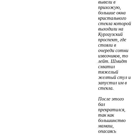
вывели в
прихожую,
большие окна
кристального
стекла которой
выходили на
Кургаузский
проспект, где
стояли в
очереди сотни
извозчиков, то
лейт. Шмидт
схватил
тяжелый
желтый стул и
запустил им в
стекла.
После этого
бал
прекратился,
так как
большинство
мамаш,
опасаясь