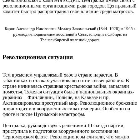
Севастопольского комитета РСДРП. Централка имела связи с
революционными организациями ряда городов. Центральный
комитет быстро распространял своё влияние среди матросов.
Барон Александр Николаевич Меллер-Закомельский (1844–1928), в 1905 г.
руководил подавлением восстаний в Севастополе и в Сибири, на
Транссибирской железной дороге
Революционная ситуация
Тем временем управляемый хаос в стране нарастал. В
забастовках и стачках участвовали сотни тысяч рабочих. В
стране начиналась страшная крестьянская война, запылали
поместья. Тяжелая ситуация была в национальных окраинах-
украйнах – Финляндии, Польше, на Кавказе и пр.
Активизировался преступный мир. Революционное брожение
происходит и в вооруженных силах империи. Особенно на
флоте и после Цусимской катастрофы.
Централка, руководствуясь решениями III съезда партии,
приступила к подготовке вооруженного восстания на
Черноморском флоте. Революционеры считали, что можно