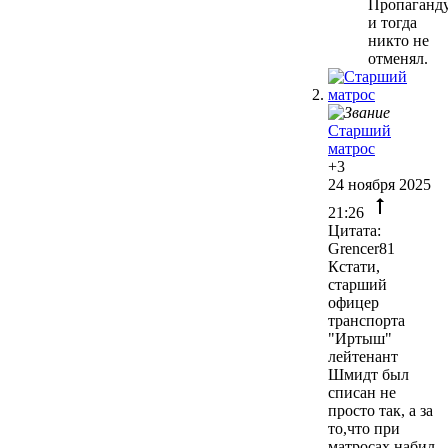
Пропаганд
и тогда
никто не
отменял.
Старший
матрос
+3
24 ноября 2025
21:26
Цитата:
Grencer81
Кстати,
старший
офицер
транспорта
"Иртыш"
лейтенант
Шмидт был
списан не
просто так, а за
то,что при
матросах набил