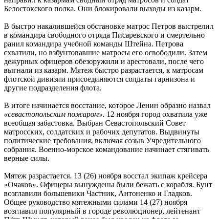
Белостокского полка. Они блокировали выходы из казарм.
В быстро накалившейся обстановке матрос Петров выстрелил
в командира свободного отряда Писаревского и смертельно
ранил командира учебной команды Штейна. Петрова
схватили, но взбунтовавшие матросы его освободили. Затем
дежурных офицеров обезоружили и арестовали, после чего
выгнали из казарм. Мятеж быстро разрастается, к матросам
флотской дивизии присоединяются солдаты гарнизона и
другие подразделения флота.
В итоге начинается восстание, которое Ленин образно назвал
«севастопольским пожаром»
. 12 ноября город охватила уже
всеобщая забастовка. Выбран Севастопольский Совет
матросских, солдатских и рабочих депутатов. Выдвинуты
политические требования, включая созыв Учредительного
собрания. Военно-морское командование начинает стягивать
верные силы.
Мятеж разрастается. 13 (26) ноября восстал экипаж крейсера
«Очаков». Офицеры вынуждены были бежать с корабля. Бунт
возглавили большевики Частник, Антоненко и Гладков.
Общее руководство мятежными силами 14 (27) ноября
возглавил популярный в городе революционер, лейтенант