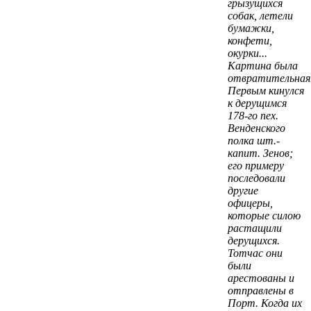
грызущихся
собак, летели
бумажки,
конфети,
окурки...
Картина была
отвратительная
Первым кинулся
к дерущимся
178-го пех.
Венденского
полка шт.-
капит. Зенов;
его примеру
последовали
другие
офицеры,
которые силою
растащили
дерущихся.
Тотчас они
были
арестованы и
отправлены в
Порт. Когда их