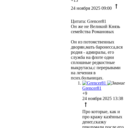
+13
24 ноября 2025 09:00
Цитата: Grencer81
Он же не Великий Князь
семейства Романовых
Он из потомственных
дворян,мать баронесса,вся
родня - адмиралы, его
служба на флоте одни
сплошные редкостные
выкрутасы,с перерывами
на лечения в
псих.больницах.
Grencer81
+9
24 ноября 2025 13:38
Про которые, как и
про кражу казённых
денег,сказку
придумали после его