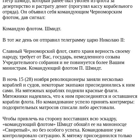
Пётр Шмидт, который ранее был уволен из флота за
дезертирство и растрату денег (прогулял кассу корабельного
отряда). Он объявил себя командующим Черноморским
флотом, дав сигнал:
Командую флотом. Шмидт.
В тот же день он отправил телеграмму царю Николаю II:
Славный Черноморский флот, свято храня верность своему
народу, требует от Вас, государь, немедленного созыва
Учредительного собрания и не повинуется более Вашим
министрам. Командующий флотом П. Шмидт.
В ночь 15 (28) ноября революционеры заняли несколько
кораблей и судов, некоторые экипажи присоединились к ним
сами. На мятежных кораблях подняли красные флаги.
Мятежники надеялись, что к ним присоединятся и оставшиеся
корабли флота. Но командование успело принять контрмеры:
подозрительных матросов списали либо арестовали.
Чтобы привлечь на сторону восставших всю эскадру,
«командующий флотом» Шмидт обошёл ее на миноносце
«Свирепый», но без особого успеха. Командование уже
контролировало ситуацию. К мятежу присоединился только