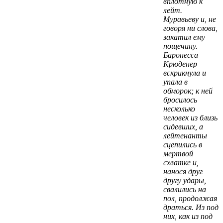
вплотную к
лейт.
Муравьеву и, не
говоря ни слова,
закатил ему
пощечину.
Баронесса
Крюденер
вскрикнула и
упала в
обморок; к ней
бросилось
несколько
человек из близь
сидевших, а
лейтенанты
сцепились в
мертвой
схватке и,
нанося друг
другу удары,
свалились на
пол, продолжая
драться. Из под
них, как из под