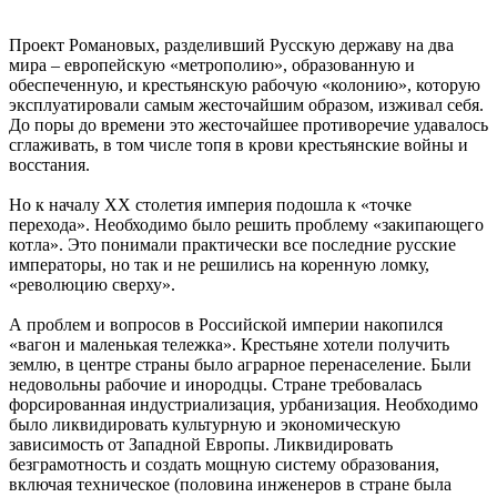
Проект Романовых, разделивший Русскую державу на два
мира – европейскую «метрополию», образованную и
обеспеченную, и крестьянскую рабочую «колонию», которую
эксплуатировали самым жесточайшим образом, изживал себя.
До поры до времени это жесточайшее противоречие удавалось
сглаживать, в том числе топя в крови крестьянские войны и
восстания.
Но к началу XX столетия империя подошла к «точке
перехода». Необходимо было решить проблему «закипающего
котла». Это понимали практически все последние русские
императоры, но так и не решились на коренную ломку,
«революцию сверху».
А проблем и вопросов в Российской империи накопился
«вагон и маленькая тележка». Крестьяне хотели получить
землю, в центре страны было аграрное перенаселение. Были
недовольны рабочие и инородцы. Стране требовалась
форсированная индустриализация, урбанизация. Необходимо
было ликвидировать культурную и экономическую
зависимость от Западной Европы. Ликвидировать
безграмотность и создать мощную систему образования,
включая техническое (половина инженеров в стране была