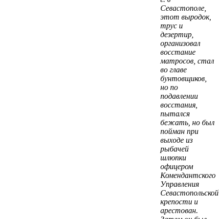
Севастополе,
этот выродок,
трус и
дезертир,
организовал
восстание
матросов, стал
во главе
бунтовщиков,
но по
подавлении
восстания,
пытался
бежать, но был
пойман при
выходе из
рыбачей
шлюпки
офицером
Комендантского
Управления
Севастопольской
крепости и
арестован.