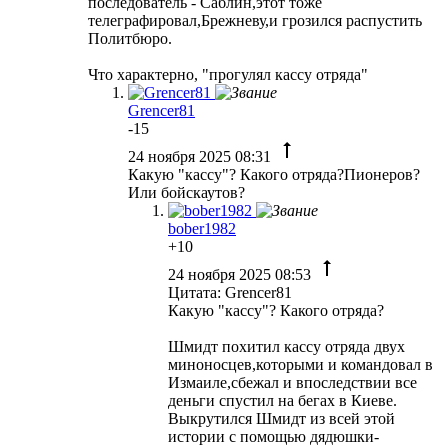
последователь - Саблин,этот тоже
телеграфировал,Брежневу,и грозился распустить
Политбюро.
Что характерно, "прогулял кассу отряда"
Grencer81
-15
24 ноября 2025 08:31
Какую "кассу"? Какого отряда?Пионеров?
Или бойскаутов?
bober1982
+10
24 ноября 2025 08:53
Цитата: Grencer81
Какую "кассу"? Какого отряда?
Шмидт похитил кассу отряда двух
миноносцев,которыми и командовал в
Измаиле,сбежал и впоследствии все
деньги спустил на бегах в Киеве.
Выкрутился Шмидт из всей этой
истории с помощью дядюшки-