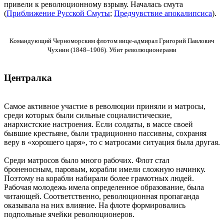
привели к революционному взрыву. Началась смута
(
Приближение Русской Смуты
;
Предчувствие апокалипсиса
).
Командующий Черноморским флотом вице-адмирал Григорий Павлович
Чухнин (1848–1906). Убит революционерами
Централка
Самое активное участие в революции приняли и матросы,
среди которых были сильные социалистические,
анархистские настроения. Если солдаты, в массе своей
бывшие крестьяне, были традиционно пассивны, сохраняя
веру в «хорошего царя», то с матросами ситуация была другая.
Среди матросов было много рабочих. Флот стал
броненосным, паровым, корабли имели сложную начинку.
Поэтому на корабли набирали более грамотных людей.
Рабочая молодежь имела определенное образование, была
читающей. Соответственно, революционная пропаганда
оказывала на них влияние. На флоте формировались
подпольные ячейки революционеров.