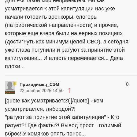
Для РФ такой мир неприемлем. Но как
усматривается к этой капитуляции нас уже
начали готовить военкоры, блогеры
(патриотической направленности) и прочие,
которые еще вчера были на верных позициях
(достигнуть как минимум целей СВО), а сегодня
уже глаза потупили и ратуют за принятие этой
капитуляции... И власть переминается... Дела
плохи...
0
Приходимец_СЭМ
22 ноября 2025 14:50
[quote как усматривается][/quote] - кем
усматривается, либердой?!
"ратуют за принятие этой капитуляции" - Кто
ратует?! Где факты?! Вывод прост - голимый
вброс! У хомяков опять понос...