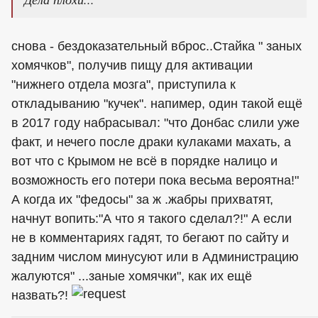
снова - бездоказательный вброс..Стайка " заных
хомячков", получив пищу для активации
"нижнего отдела мозга", приступила к
откладыванию "кучек". напимер, один такой ещё
в 2017 году набрасывал: "что Донбас слили уже
факт, и нечего после драки кулаками махать, а
вот что с Крымом не всё в порядке налицо и
возможность его потери пока весьма вероятна!"
А когда их "федосы" за ж .жабры прихватят,
начнут вопить:"А что я такого сделал?!" А если
не в комментариях гадят, то бегают по сайту и
задним числом минусуют или в Администрацию
жалуются" ...заные хомячки", как их ещё
назвать?!