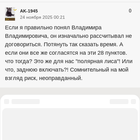
0
AK-1945
24 ноября 2025 00:21
Если я правильно понял Владимира
Владимировича, он изначально рассчитывал не
договориться. Потянуть так сказать время. А
если они все же согласятся на эти 28 пунктов.
что тогда? Это же для нас "полярная лиса"! Или
что, заднюю включать?! Сомнительный на мой
взгляд риск, неоправданный.
«Правый сектор» (запрещена в России), «Украинская повстанческая
армия» (УПА) (запрещена в России), ИГИЛ (запрещена в России),
«Джабхат Фатх аш-Шам» бывшая «Джабхат ан-Нусра» (запрещена в
России), «Аль-Каида» (запрещена в России), «Фонд борьбы с
коррупцией» (запрещена в России), «Штабы Навального» (запрещена в
России), Facebook (запрещена в России), Instagram (запрещена в