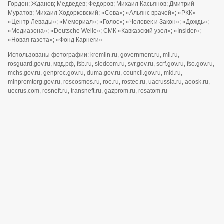
Гордон; Жданов; Медведев; Федоров; Михаил Касьянов; Дмитрий
Муратов; Михаил Ходорковский; «Сова»; «Альянс врачей»; «РКК»
«Центр Левады»; «Мемориал»; «Голос»; «Человек и Закон»; «Дождь»;
«Медиазона»; «Deutsche Welle»; СМК «Кавказский узел»; «Insider»;
«Новая газета»; «Фонд Карнеги»
Использованы фотографии: kremlin.ru, government.ru, mil.ru,
rosguard.gov.ru, мвд.рф, fsb.ru, sledcom.ru, svr.gov.ru, scrf.gov.ru, fso.gov.ru,
mchs.gov.ru, genproc.gov.ru, duma.gov.ru, council.gov.ru, mid.ru,
minpromtorg.gov.ru, roscosmos.ru, roe.ru, rostec.ru, uacrussia.ru, aoosk.ru,
uecrus.com, rosneft.ru, transneft.ru, gazprom.ru, rosatom.ru