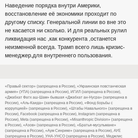
Наведение порядка внутри Америки,
восстановление её экономики проходит по
другому списку. Генеральной линии во вне это
не касается ни сколько. И для реальных рулил
ликвидация нас ,как конкурента ,останется
неизменной всегда. Трамп всего лишь кризис-
менеджер,для внутреннего пользования.
«Правый сектор» (запрещена в России), «Украинская повстанческая
армия» (УПА) (запрещена в России), ИГИЛ (запрещена в России),
«Джабхат Фатх аш-Шам» бывшая «Джабхат ан-Нусра» (запрещена в
России), «Аль-Каида» (запрещена в России), «Фонд борьбы с
коррупцией» (запрещена в России), «Штабы Навального» (запрещена в
России), Facebook (запрещена в России), Instagram (запрещена в
России), Meta (запрещена в России), «Misanthropic Division» (запрещена
в России), «Азов» (запрещена в России), «Братья-мусульмане»
(запрещена в России), «Аум Синрике» (запрещена в России), АУЕ
(запрещена в России), УНА-УНСО (запрещена в России), Меджлис