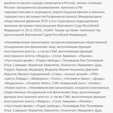
крымскотатарского народа (запрещена в России), легион «Свобода
России» (вооруженное формирование, признано в РФ
террористическим и запрещено), Кирилл Буданов (внесён в перечень
террористов и экстремистов Росфинмониторинга), Международное
общественное движение ЛГБТ и его структурные подразделения
признано экстремистским (решение Верховного Суда Российской
Федерации от 30.11.2023), «Хайят Тахрир аш-Шам» (признана тер.
организацией Верховным Судом Российской Федерации)
«Некоммерческие организации, незарегистрированные общественные
объединения или физические лица, выполняющие функции
иностранного агента», а так же СМИ, выполняющие функции
иностранного агента: «Медуза»; «Голос Америки»; «Реалии»;
«Настоящее время»; «Радио свободы»; Пономарев Лев; Пономарев
Илья; Савицкая; Маркелов; Камалягин; Апахончич; Макаревич; Дудь;
Гордон; Жданов; Медведев; Федоров; Михаил Касьянов; Дмитрий
Муратов; Михаил Ходорковский; «Сова»; «Альянс врачей»; «РКК»
«Центр Левады»; «Мемориал»; «Голос»; «Человек и Закон»; «Дождь»;
«Медиазона»; «Deutsche Welle»; СМК «Кавказский узел»; «Insider»;
«Новая газета», «Некоммерческие организации, незарегистрированные
общественные объединения или физические лица, выполняющие
функции иностранного агента», а так же СМИ, выполняющие функции
иностранного агента: «Медуза»; «Голос Америки»; «Реалии»;
«Настоящее время»; «Радио свободы»; Пономарев Лев; Пономарев
Илья; Савицкая; Маркелов; Камалягин; Апахончич; Макаревич; Дудь;