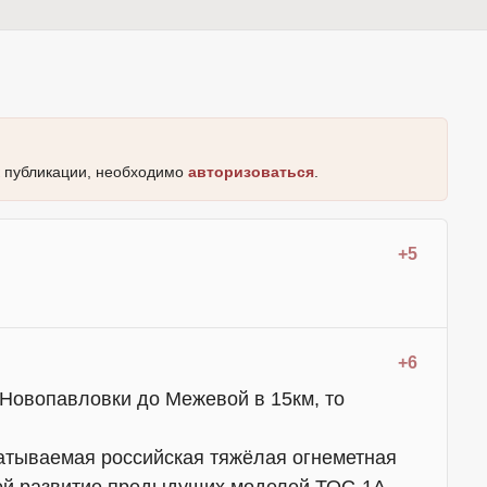
к публикации, необходимо
авторизоваться
.
+5
+6
 Новопавловки до Межевой в 15км, то
атываемая российская тяжёлая огнеметная
ой развитие предыдущих моделей ТОС-1А