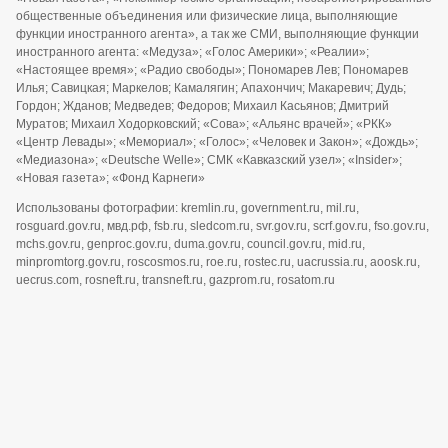
общественные объединения или физические лица, выполняющие
функции иностранного агента», а так же СМИ, выполняющие функции
иностранного агента: «Медуза»; «Голос Америки»; «Реалии»;
«Настоящее время»; «Радио свободы»; Пономарев Лев; Пономарев
Илья; Савицкая; Маркелов; Камалягин; Апахончич; Макаревич; Дудь;
Гордон; Жданов; Медведев; Федоров; Михаил Касьянов; Дмитрий
Муратов; Михаил Ходорковский; «Сова»; «Альянс врачей»; «РКК»
«Центр Левады»; «Мемориал»; «Голос»; «Человек и Закон»; «Дождь»;
«Медиазона»; «Deutsche Welle»; СМК «Кавказский узел»; «Insider»;
«Новая газета»; «Фонд Карнеги»
Использованы фотографии: kremlin.ru, government.ru, mil.ru,
rosguard.gov.ru, мвд.рф, fsb.ru, sledcom.ru, svr.gov.ru, scrf.gov.ru, fso.gov.ru,
mchs.gov.ru, genproc.gov.ru, duma.gov.ru, council.gov.ru, mid.ru,
minpromtorg.gov.ru, roscosmos.ru, roe.ru, rostec.ru, uacrussia.ru, aoosk.ru,
uecrus.com, rosneft.ru, transneft.ru, gazprom.ru, rosatom.ru