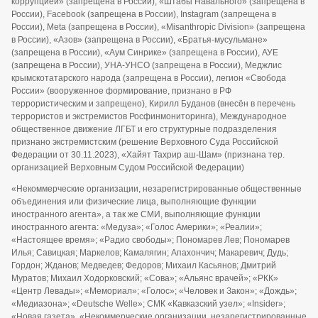
коррупцией» (запрещена в России), «Штабы Навального» (запрещена в
России), Facebook (запрещена в России), Instagram (запрещена в
России), Meta (запрещена в России), «Misanthropic Division» (запрещена
в России), «Азов» (запрещена в России), «Братья-мусульмане»
(запрещена в России), «Аум Синрике» (запрещена в России), АУЕ
(запрещена в России), УНА-УНСО (запрещена в России), Меджлис
крымскотатарского народа (запрещена в России), легион «Свобода
России» (вооруженное формирование, признано в РФ
террористическим и запрещено), Кирилл Буданов (внесён в перечень
террористов и экстремистов Росфинмониторинга), Международное
общественное движение ЛГБТ и его структурные подразделения
признано экстремистским (решение Верховного Суда Российской
Федерации от 30.11.2023), «Хайят Тахрир аш-Шам» (признана тер.
организацией Верховным Судом Российской Федерации)
«Некоммерческие организации, незарегистрированные общественные
объединения или физические лица, выполняющие функции
иностранного агента», а так же СМИ, выполняющие функции
иностранного агента: «Медуза»; «Голос Америки»; «Реалии»;
«Настоящее время»; «Радио свободы»; Пономарев Лев; Пономарев
Илья; Савицкая; Маркелов; Камалягин; Апахончич; Макаревич; Дудь;
Гордон; Жданов; Медведев; Федоров; Михаил Касьянов; Дмитрий
Муратов; Михаил Ходорковский; «Сова»; «Альянс врачей»; «РКК»
«Центр Левады»; «Мемориал»; «Голос»; «Человек и Закон»; «Дождь»;
«Медиазона»; «Deutsche Welle»; СМК «Кавказский узел»; «Insider»;
«Новая газета», «Некоммерческие организации, незарегистрированные