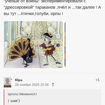
"учёные от войны" экспериментировали с
"дрессировкой" тараканов ,пчёл и ...так далее ! А
вы тут ...птички,голуби, орлы !
+1
Юра
26 ноября 2025 15:36
Цитата: Nikolaevich I
( имя!)