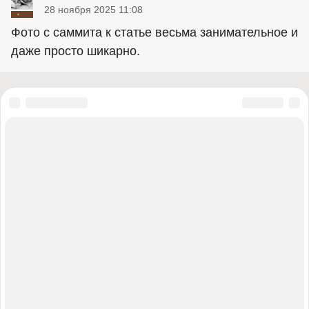
28 ноября 2025 11:08
Фото с саммита к статье весьма занимательное и
даже просто шикарно.
«Правый сектор» (запрещена в России), «Украинская повстанческая
армия» (УПА) (запрещена в России), ИГИЛ (запрещена в России),
«Джабхат Фатх аш-Шам» бывшая «Джабхат ан-Нусра» (запрещена в
России), «Аль-Каида» (запрещена в России), «Фонд борьбы с
коррупцией» (запрещена в России), «Штабы Навального» (запрещена в
России), Facebook (запрещена в России), Instagram (запрещена в
России), Meta (запрещена в России), «Misanthropic Division» (запрещена
в России), «Азов» (запрещена в России), «Братья-мусульмане»
(запрещена в России), «Аум Синрике» (запрещена в России), АУЕ
(запрещена в России), УНА-УНСО (запрещена в России), Меджлис
крымскотатарского народа (запрещена в России), легион «Свобода
России» (вооруженное формирование, признано в РФ
террористическим и запрещено), Кирилл Буданов (внесён в перечень
террористов и экстремистов Росфинмониторинга), Международное
общественное движение ЛГБТ и его структурные подразделения
признано экстремистским (решение Верховного Суда Российской