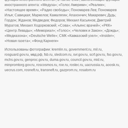
иностранного агента: «Медуза»; «Голос Америки»; «Реалии»;
«Настоящее время»; «Радио свободы»; Пономарев Лев; Пономарев
Илья; Савицкая; Маркелов; Камалягин; Апахончич; Макаревич; Дудь;
Гордон; Жданов; Медведев; Федоров; Михаил Касьянов; Дмитрий
Муратов; Михаил Ходорковский; «Сова»; «Альянс врачей»; «РКК»
«Центр Левады»; «Мемориал»; «Голос»; «Человек и Закон»; «Дождь»;
«Медиазона»; «Deutsche Welle»; СМК «Кавказский узел»; «Insider»;
«Новая газета»; «Фонд Карнеги»
Использованы фотографии: kremlin.ru, government.ru, mil.ru,
rosguard.gov.ru, мвд.рф, fsb.ru, sledcom.ru, svr.gov.ru, scrf.gov.ru, fso.gov.ru,
mchs.gov.ru, genproc.gov.ru, duma.gov.ru, council.gov.ru, mid.ru,
minpromtorg.gov.ru, roscosmos.ru, roe.ru, rostec.ru, uacrussia.ru, aoosk.ru,
uecrus.com, rosneft.ru, transneft.ru, gazprom.ru, rosatom.ru