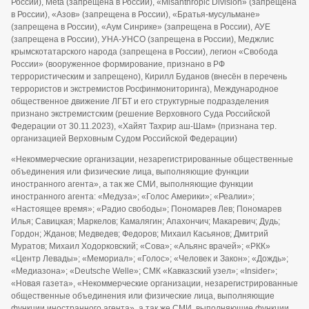
России), Meta (запрещена в России), «Misanthropic Division» (запрещена
в России), «Азов» (запрещена в России), «Братья-мусульмане»
(запрещена в России), «Аум Синрике» (запрещена в России), АУЕ
(запрещена в России), УНА-УНСО (запрещена в России), Меджлис
крымскотатарского народа (запрещена в России), легион «Свобода
России» (вооруженное формирование, признано в РФ
террористическим и запрещено), Кирилл Буданов (внесён в перечень
террористов и экстремистов Росфинмониторинга), Международное
общественное движение ЛГБТ и его структурные подразделения
признано экстремистским (решение Верховного Суда Российской
Федерации от 30.11.2023), «Хайят Тахрир аш-Шам» (признана тер.
организацией Верховным Судом Российской Федерации)
«Некоммерческие организации, незарегистрированные общественные
объединения или физические лица, выполняющие функции
иностранного агента», а так же СМИ, выполняющие функции
иностранного агента: «Медуза»; «Голос Америки»; «Реалии»;
«Настоящее время»; «Радио свободы»; Пономарев Лев; Пономарев
Илья; Савицкая; Маркелов; Камалягин; Апахончич; Макаревич; Дудь;
Гордон; Жданов; Медведев; Федоров; Михаил Касьянов; Дмитрий
Муратов; Михаил Ходорковский; «Сова»; «Альянс врачей»; «РКК»
«Центр Левады»; «Мемориал»; «Голос»; «Человек и Закон»; «Дождь»;
«Медиазона»; «Deutsche Welle»; СМК «Кавказский узел»; «Insider»;
«Новая газета», «Некоммерческие организации, незарегистрированные
общественные объединения или физические лица, выполняющие
функции иностранного агента», а так же СМИ, выполняющие функции