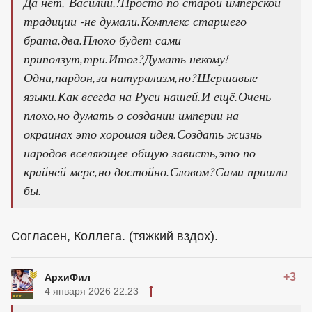
Да нет, Василий,!Просто по старой имперской
традиции -не думали.Комплекс старшего
брата,два.Плохо будет сами
приползут,три.Итог?Думать некому!
Одни,пардон,за натурализм,но?Шершавые
языки.Как всегда на Руси нашей.И ещё.Очень
плохо,но думать о создании империи на
окраинах это хорошая идея.Создать жизнь
народов вселяющее общую зависть,это по
крайней мере,но достойно.Словом?Сами пришли
бы.
Согласен, Коллега. (тяжкий вздох).
+3
АрхиФил
4 января 2026 22:23