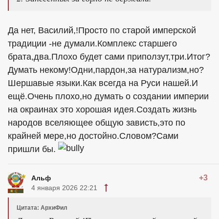
Да нет, Василий,!Просто по старой имперской
традиции -не думали.Комплекс старшего
брата,два.Плохо будет сами приползут,три.Итог?
Думать некому!Одни,пардон,за натурализм,но?
Шершавые языки.Как всегда на Руси нашей.И
ещё.Очень плохо,но думать о создании империи
на окраинах это хорошая идея.Создать жизнь
народов вселяющее общую зависть,это по
крайней мере,но достойно.Словом?Сами
пришли бы.
+3
Альф
4 января 2026 22:21
Цитата: АрхиФил