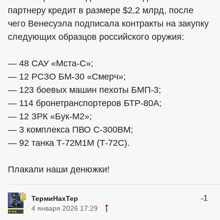
партнеру кредит в размере $2,2 млрд, после
чего Венесуэла подписала контракты на закупку
следующих образцов российского оружия:
— 48 САУ «Мста-С»;
— 12 РСЗО БМ-30 «Смерч»;
— 123 боевых машин пехоты БМП-3;
— 114 бронетранспортеров БТР-80А;
— 12 ЗРК «Бук-М2»;
— 3 комплекса ПВО С-300ВМ;
— 92 танка Т-72М1М (Т-72С).
Плакали наши денюжки!
-1
ТермиНахТер
4 января 2026 17:29