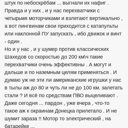
штук по небоскрёбам ... выгнали их нафиг .
Правда и у них , и у нас перехватчики с
четырьмя моторчиками и взлетают вертикально ,
а вот пингвинам свои приходится с катапульты
или наклонной ПУ запускать , ибо движок и винт
- один .
Но и у нас , и у шумер против классических
Шахедов со скоростью до 200 км\ч такие
перехватчики очень эффективны . А могут и
дальше и по наземным целям применяться . И
думаю уж не эти ли американские игрушки у нас
в тылы аж до 80 и чуть ли не до 100 км. залетать
стали ? И всё по средствам ПВО выцеливают .
Даже сегодня ... пардон , уже вчера , что-то
такое аж к окраинам Донецка прилетало . И не
шумит зараза !! Мотор то электрический , на
батарейке ...