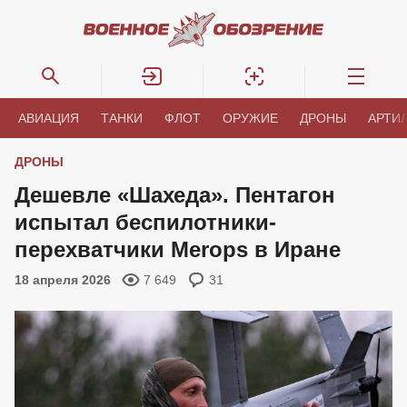
АВИАЦИЯ
ТАНКИ
ФЛОТ
ОРУЖИЕ
ДРОНЫ
АРТИ
ДРОНЫ
Дешевле «Шахеда». Пентагон
испытал беспилотники-
перехватчики Merops в Иране
18 апреля 2026
7 649
31