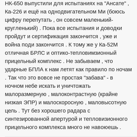
НК-650 выпустили для испытаниях на "Ансате" ,
Ка-226 и ещё на однодвигательном Ми (боюсь
цифру перепутать , он совсем маленький-
кругленький) . Пока все испытания и доводки
пройдут и сертификация закончится , уже и
война поди закончится . К тому же у Ка-52М
отличная БРЛС и оптико-тепловимзионный
прицельный комплекс . Не забываем , что
ударные БПЛА к нам летят как правило по ночам
. Так что это вовсе не простая "забава" - в
ночном небе искать и уничтожать
малоразмерную , малоконтрастную (крайне
низкая ЭПР) и малоскоросную , маловысотную
цель . Тут без хорошего радара с
синтезированной апертурой и тепловизионного
прицельного комплекса много не навоюешь .