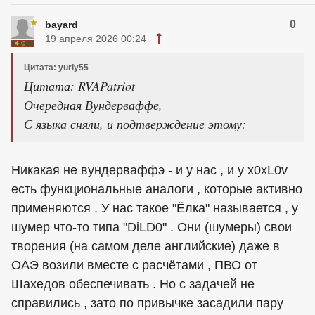
0
bayard
19 апреля 2026 00:24
Цитата: yuriy55
Цитата: RVAPatriot
Очередная Вундерваффе,
С языка сняли, и подтверждение этому:
Никакая не вундерваффэ - и у нас , и у х0хL0v
есть функциональные аналоги , которые активно
применяются . У нас такое "Ёлка" называется , у
шумер что-то типа "DiLD0" . Они (шумеры) свои
творения (на самом деле английские) даже в
ОАЭ возили вместе с расчётами , ПВО от
Шахедов обеспечивать . Но с задачей не
справились , зато по привычке засадили пару