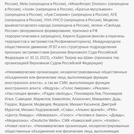
России), Meta (запрещена в России), «Misanthropic Division» (запрещена
в России), «Азов» (запрещена в России), «Братья-мусульмане»
(запрещена в России), «Аум Синрике» (запрещена в России), АУЕ
(запрещена в России), УНА-УНСО (запрещена в России), Меджлис
крымскотатарского народа (запрещена в России), легион «Свобода
России» (вооруженное формирование, признано в РФ
террористическим и запрещено), Кирилл Буданов (внесён в перечень
террористов и экстремистов Росфинмониторинга), Международное
общественное движение ЛГБТ и его структурные подразделения
признано экстремистским (решение Верховного Суда Российской
Федерации от 30.11.2023), «Хайят Тахрир аш-Шам» (признана тер.
организацией Верховным Судом Российской Федерации)
«Некоммерческие организации, незарегистрированные общественные
объединения или физические лица, выполняющие функции
иностранного агента», а так же СМИ, выполняющие функции
иностранного агента: «Медуза»; «Голос Америки»; «Реалии»;
«Настоящее время»; «Радио свободы»; Пономарев Лев; Пономарев
Илья; Савицкая; Маркелов; Камалягин; Апахончич; Макаревич; Дудь;
Гордон; Жданов; Медведев; Федоров; Михаил Касьянов; Дмитрий
Муратов; Михаил Ходорковский; «Сова»; «Альянс врачей»; «РКК»
«Центр Левады»; «Мемориал»; «Голос»; «Человек и Закон»; «Дождь»;
«Медиазона»; «Deutsche Welle»; СМК «Кавказский узел»; «Insider»;
«Новая газета», «Некоммерческие организации, незарегистрированные
общественные объединения или физические лица, выполняющие