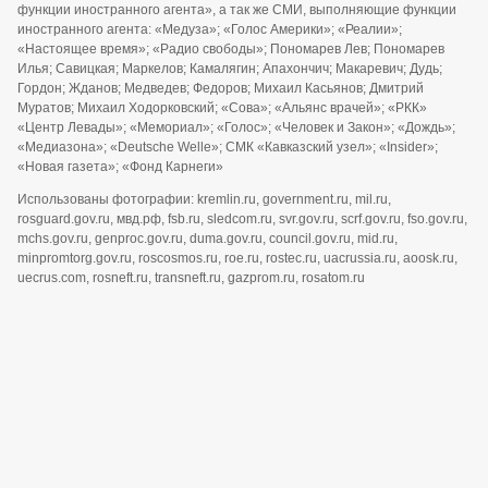
функции иностранного агента», а так же СМИ, выполняющие функции
иностранного агента: «Медуза»; «Голос Америки»; «Реалии»;
«Настоящее время»; «Радио свободы»; Пономарев Лев; Пономарев
Илья; Савицкая; Маркелов; Камалягин; Апахончич; Макаревич; Дудь;
Гордон; Жданов; Медведев; Федоров; Михаил Касьянов; Дмитрий
Муратов; Михаил Ходорковский; «Сова»; «Альянс врачей»; «РКК»
«Центр Левады»; «Мемориал»; «Голос»; «Человек и Закон»; «Дождь»;
«Медиазона»; «Deutsche Welle»; СМК «Кавказский узел»; «Insider»;
«Новая газета»; «Фонд Карнеги»
Использованы фотографии: kremlin.ru, government.ru, mil.ru,
rosguard.gov.ru, мвд.рф, fsb.ru, sledcom.ru, svr.gov.ru, scrf.gov.ru, fso.gov.ru,
mchs.gov.ru, genproc.gov.ru, duma.gov.ru, council.gov.ru, mid.ru,
minpromtorg.gov.ru, roscosmos.ru, roe.ru, rostec.ru, uacrussia.ru, aoosk.ru,
uecrus.com, rosneft.ru, transneft.ru, gazprom.ru, rosatom.ru