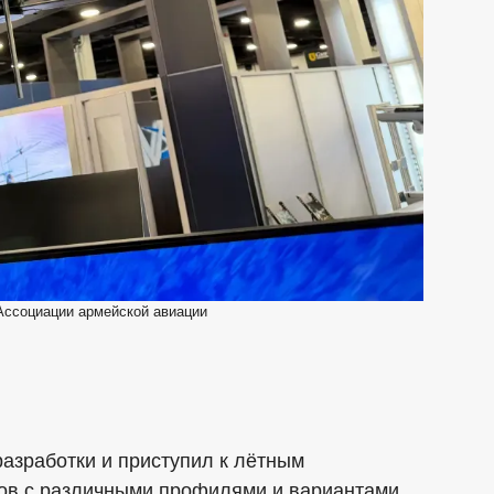
ссоциации армейской авиации
азработки и приступил к лётным
ов с различными профилями и вариантами