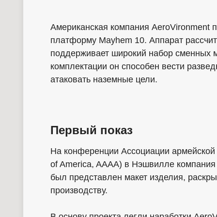
Американская компания AeroVironment 
платформу Mayhem 10. Аппарат рассчита
поддерживает широкий набор сменных м
комплектации он способен вести развед
атаковать наземные цели.
Первый показ
На конференции Ассоциации армейско
of America, AAAA) в Нэшвилле компан
был представлен макет изделия, раскры
производству.
В основу проекта легли наработки AeroV