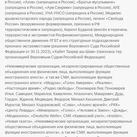
в России), «Азов» (запрещена в России), «Братья-мусульмане»
(запрещена в России), «Аум Синрике» (запрещена в России), АУЕ
(запрещена в России), УНА-УНСО (запрещена в России), Меджлис
крымскотатарского народа (запрещена в России), легион «Свобода
России» (вооруженное формирование, признано в РФ
террористическим и запрещено), Кирилл Буданов (внесён в перечень
террористов и экстремистов Росфинмониторинга), Международное
общественное движение ЛГБТ и его структурные подразделения
признано экстремистским (решение Верховного Суда Российской
Федерации от 30.11.2023), «Хайят Тахрир аш-Шам» (признана тер.
организацией Верховным Судом Российской Федерации)
«Некоммерческие организации, незарегистрированные общественные
объединения или физические лица, выполняющие функции
иностранного агента», а так же СМИ, выполняющие функции
иностранного агента: «Медуза»; «Голос Америки»; «Реалии»;
«Настоящее время»; «Радио свободы»; Пономарев Лев; Пономарев
Илья; Савицкая; Маркелов; Камалягин; Апахончич; Макаревич; Дудь;
Гордон; Жданов; Медведев; Федоров; Михаил Касьянов; Дмитрий
Муратов; Михаил Ходорковский; «Сова»; «Альянс врачей»; «РКК»
«Центр Левады»; «Мемориал»; «Голос»; «Человек и Закон»; «Дождь»;
«Медиазона»; «Deutsche Welle»; СМК «Кавказский узел»; «Insider»;
«Новая газета», «Некоммерческие организации, незарегистрированные
общественные объединения или физические лица, выполняющие
функции иностранного агента», а так же СМИ, выполняющие функции