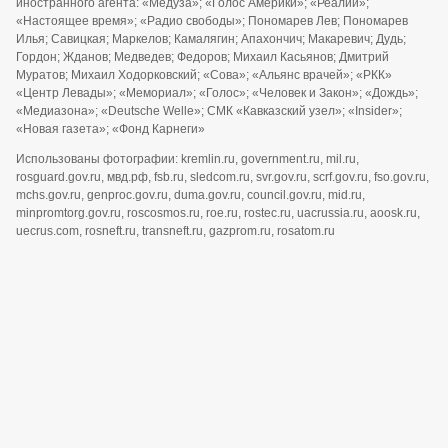
иностранного агента: «Медуза»; «Голос Америки»; «Реалии»;
«Настоящее время»; «Радио свободы»; Пономарев Лев; Пономарев
Илья; Савицкая; Маркелов; Камалягин; Апахончич; Макаревич; Дудь;
Гордон; Жданов; Медведев; Федоров; Михаил Касьянов; Дмитрий
Муратов; Михаил Ходорковский; «Сова»; «Альянс врачей»; «РКК»
«Центр Левады»; «Мемориал»; «Голос»; «Человек и Закон»; «Дождь»;
«Медиазона»; «Deutsche Welle»; СМК «Кавказский узел»; «Insider»;
«Новая газета»; «Фонд Карнеги»
Использованы фотографии: kremlin.ru, government.ru, mil.ru,
rosguard.gov.ru, мвд.рф, fsb.ru, sledcom.ru, svr.gov.ru, scrf.gov.ru, fso.gov.ru,
mchs.gov.ru, genproc.gov.ru, duma.gov.ru, council.gov.ru, mid.ru,
minpromtorg.gov.ru, roscosmos.ru, roe.ru, rostec.ru, uacrussia.ru, aoosk.ru,
uecrus.com, rosneft.ru, transneft.ru, gazprom.ru, rosatom.ru