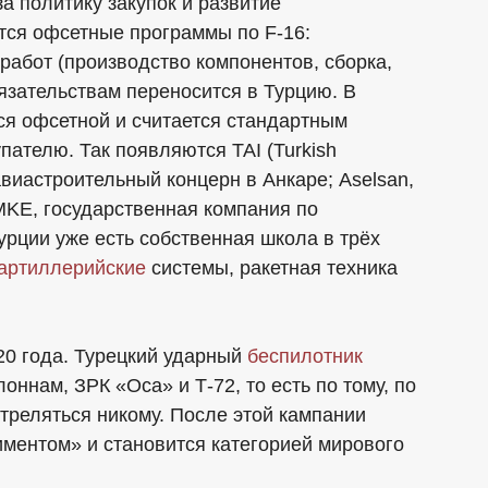
а политику закупок и развитие
тся офсетные программы по F-16:
работ (производство компонентов, сборка,
язательствам переносится в Турцию. В
ся офсетной и считается стандартным
пателю. Так появляются TAI (Turkish
 авиастроительный концерн в Анкаре; Aselsan,
MKE, государственная компания по
урции уже есть собственная школа в трёх
артиллерийские
системы, ракетная техника
0 года. Турецкий ударный
беспилотник
оннам, ЗРК «Оса» и Т-72, то есть по тому, по
стреляться никому. После этой кампании
ментом» и становится категорией мирового