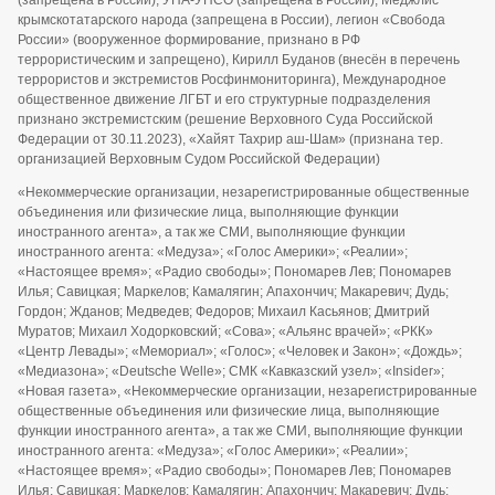
крымскотатарского народа (запрещена в России), легион «Свобода
России» (вооруженное формирование, признано в РФ
террористическим и запрещено), Кирилл Буданов (внесён в перечень
террористов и экстремистов Росфинмониторинга), Международное
общественное движение ЛГБТ и его структурные подразделения
признано экстремистским (решение Верховного Суда Российской
Федерации от 30.11.2023), «Хайят Тахрир аш-Шам» (признана тер.
организацией Верховным Судом Российской Федерации)
«Некоммерческие организации, незарегистрированные общественные
объединения или физические лица, выполняющие функции
иностранного агента», а так же СМИ, выполняющие функции
иностранного агента: «Медуза»; «Голос Америки»; «Реалии»;
«Настоящее время»; «Радио свободы»; Пономарев Лев; Пономарев
Илья; Савицкая; Маркелов; Камалягин; Апахончич; Макаревич; Дудь;
Гордон; Жданов; Медведев; Федоров; Михаил Касьянов; Дмитрий
Муратов; Михаил Ходорковский; «Сова»; «Альянс врачей»; «РКК»
«Центр Левады»; «Мемориал»; «Голос»; «Человек и Закон»; «Дождь»;
«Медиазона»; «Deutsche Welle»; СМК «Кавказский узел»; «Insider»;
«Новая газета», «Некоммерческие организации, незарегистрированные
общественные объединения или физические лица, выполняющие
функции иностранного агента», а так же СМИ, выполняющие функции
иностранного агента: «Медуза»; «Голос Америки»; «Реалии»;
«Настоящее время»; «Радио свободы»; Пономарев Лев; Пономарев
Илья; Савицкая; Маркелов; Камалягин; Апахончич; Макаревич; Дудь;