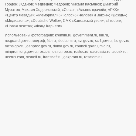
Гордон; Жданов; Медведев; Федоров; Михаил Касьянов; Дмитрий
Муратов; Михаил Ходорковский; «Сова»; «Альянс врачей»; «РКК»
«Центр Левады»; «Мемориал»; «Голос»; «Человек и Закон»; «Дождь»;
«Медиазона»; «Deutsche Welle»; СМК «Кавказский узел»; «Insider»;
«Новая газета»; «Фонд Карнеги»
Использованы фотографии: kremlin.ru, government.ru, mil.ru,
rosguard.gov.ru, мвд.рф, fsb.ru, sledcom.ru, svr.gov.ru, scrf.gov.ru, fso.gov.ru,
mchs.gov.ru, genproc.gov.ru, duma.gov.ru, council.gov.ru, mid.ru,
minpromtorg.gov.ru, roscosmos.ru, roe.ru, rostec.ru, uacrussia.ru, aoosk.ru,
uecrus.com, rosneft.ru, transneft.ru, gazprom.ru, rosatom.ru