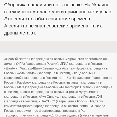
Сборщика нашли или нет - не знаю. На Украине
в техническом плане мозги примерно как и у нас.
Это если кто забыл советские времена.
А если кто не знал советские времена, то их
дроны летают.
«Правый сектор» (запрещена в России), «Украинская повстанческая
армия» (УПА) (запрещена в России), ИГИЛ (запрещена в России),
«Джабхат Фатх аш-Шам» бывшая «Джабхат ан-Нусра» (запрещена в
России), «Аль-Каида» (запрещена в России), «Фонд борьбы с
коррупцией» (запрещена в России), «Штабы Навального» (запрещена в
России), Facebook (запрещена в России), Instagram (запрещена в
России), Meta (запрещена в России), «Misanthropic Division» (запрещена
в России), «Азов» (запрещена в России), «Братья-мусульмане»
(запрещена в России), «Аум Синрике» (запрещена в России), АУЕ
(запрещена в России), УНА-УНСО (запрещена в России), Меджлис
крымскотатарского народа (запрещена в России), легион «Свобода
России» (вооруженное формирование, признано в РФ
террористическим и запрещено), Кирилл Буданов (внесён в перечень