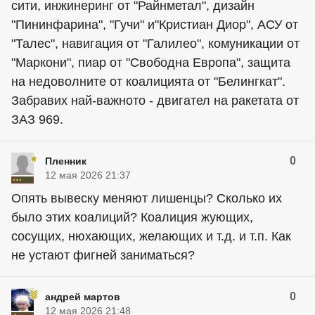
сити, инжинеринг от "Райнметал", дизайн
"Пининфарина", "Гучи" и"Кристиан Диор", АСУ от
"Талес", навигация от "Галилео", комуникации от
"Маркони", пиар от "Свободна Европа", защита
на недоволните от коалицията от "Белингкат".
Забравих най-важното - двигател на ракетата от
ЗАЗ 969.
0
Пленник
12 мая 2026 21:37
Опять вывеску меняют лишенцы? Сколько их
было этих коалиций? Коалиция жующих,
сосущих, нюхающих, желающих и т.д. и т.п. Как
не устают фигней заниматься?
0
андрей мартов
12 мая 2026 21:48