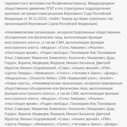
террористов и экстремистов Росфинмониторинга), Международное
общественное движение ЛГБТ и его структурные подразделения
признано экстремистским (решение Верховного Суда Российской
Федерации от 30.11.2023), «Хайят Тахрир аш-Шам» (признана тер.
организацией Верховным Судом Российской Федерации)
«Некоммерческие организации, незарегистрированные общественные
объединения или физические лица, выполняющие функции
иностранного агента», а так же СМИ, выполняющие функции
иностранного агента: «Медуза»; «Голос Америки»; «Реалии»;
«Настоящее время»; «Радио свободы»; Пономарев Лев; Пономарев
Илья; Савицкая; Маркелов; Камалягин; Апахончич; Макаревич; Дудь;
Гордон; Жданов; Медведев; Федоров; Михаил Касьянов; Дмитрий
Муратов; Михаил Ходорковский; «Сова»; «Альянс врачей»; «РКК»
«Центр Левады»; «Мемориал»; «Голос»; «Человек и Закон»; «Дождь»;
«Медиазона»; «Deutsche Welle»; СМК «Кавказский узел»; «Insider»;
«Новая газета», «Некоммерческие организации, незарегистрированные
общественные объединения или физические лица, выполняющие
функции иностранного агента», а так же СМИ, выполняющие функции
иностранного агента: «Медуза»; «Голос Америки»; «Реалии»;
«Настоящее время»; «Радио свободы»; Пономарев Лев; Пономарев
Илья; Савицкая; Маркелов; Камалягин; Апахончич; Макаревич; Дудь;
Гордон; Жданов; Медведев; Федоров; Михаил Касьянов; Дмитрий
Муратов; Михаил Ходорковский; «Сова»; «Альянс врачей»; «РКК»
«Центр Левады»; «Мемориал»; «Голос»; «Человек и Закон»; «Дождь»;