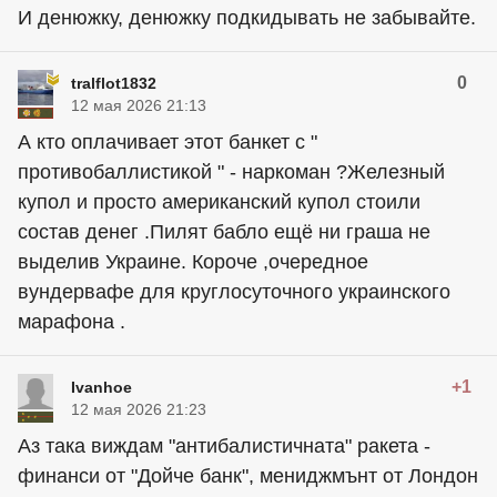
И денюжку, денюжку подкидывать не забывайте.
0
tralflot1832
12 мая 2026 21:13
А кто оплачивает этот банкет с "
противобаллистикой " - наркоман ?Железный
купол и просто американский купол стоили
состав денег .Пилят бабло ещё ни граша не
выделив Украине. Короче ,очередное
вундервафе для круглосуточного украинского
марафона .
+1
Ivanhoe
12 мая 2026 21:23
Аз така виждам "антибалистичната" ракета -
финанси от "Дойче банк", мениджмънт от Лондон