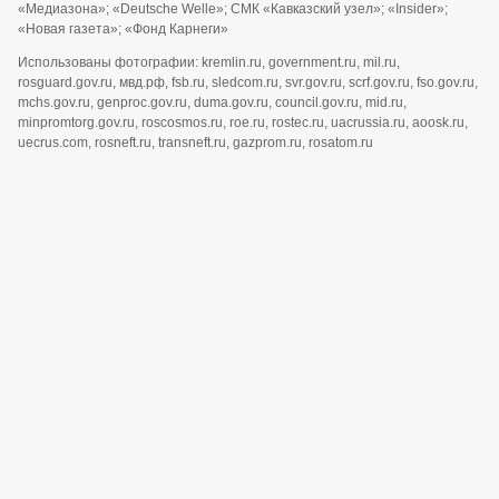
«Медиазона»; «Deutsche Welle»; СМК «Кавказский узел»; «Insider»;
«Новая газета»; «Фонд Карнеги»
Использованы фотографии: kremlin.ru, government.ru, mil.ru,
rosguard.gov.ru, мвд.рф, fsb.ru, sledcom.ru, svr.gov.ru, scrf.gov.ru, fso.gov.ru,
mchs.gov.ru, genproc.gov.ru, duma.gov.ru, council.gov.ru, mid.ru,
minpromtorg.gov.ru, roscosmos.ru, roe.ru, rostec.ru, uacrussia.ru, aoosk.ru,
uecrus.com, rosneft.ru, transneft.ru, gazprom.ru, rosatom.ru