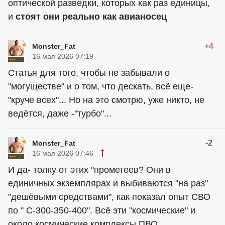
оптической разведки, которых как раз единицы,
и
стоят они реально как авианосец
+4
Monster_Fat
16 мая 2026 07:19
Статья для того, чтобы не забывали о
"могуществе" и о том, что дескать, всё еще-
"круче всех"... Но на это смотрю, уже никто, не
ведётся, даже -"турбо"...
-2
Monster_Fat
16 мая 2026 07:46
И да- толку от этих "прометеев? Они в
единичных экземплярах и выбиваются "на раз"
"дешёвыми средствами", как показал опыт СВО
по " С-300-350-400". Всё эти "космические" и
около космические комплексы ПВО