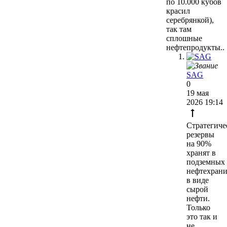
по 10.000 кубов
красил
серебрянкой),
так там
сплошные
нефтепродукты..
SAG
0
19 мая
2026 19:14
Стратегиче
резервы
на 90%
хранят в
подземных
нефтехран
в виде
сырой
нефти.
Только
это так и
не