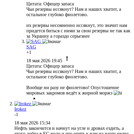
Цитата: Офицер запаса
Чьи резервы иссякнут? Нам и наших хватит, а
остальное глубоко фиолетово.
их резервы несомненно иссякнут, это значит нам
придется биться с ними за свои резервы не так как
за Украину а гораздо серьезнее
SAG
+1
18 мая 2026 19:45
Цитата: Офицер запаса
Чьи резервы иссякнут? Нам и наших хватит, а
остальное глубоко фиолетово.
Вообще ни разу не фиолетово! Опустошение
мировых закромов ведёт к жирной моржэ
Irokez
-1
18 мая 2026 15:34
Нефть закончится и начнут на угле и дровах ездить, а
этого добра в ЕС мало и что опять к нам на наши недра