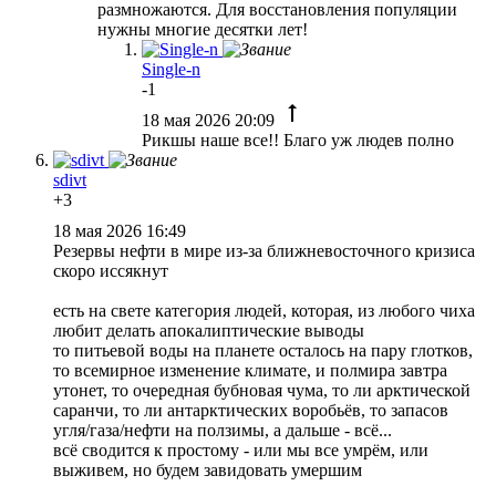
размножаются. Для восстановления популяции
нужны многие десятки лет!
Single-n
-1
18 мая 2026 20:09
Рикшы наше все!! Благо уж людев полно
sdivt
+3
18 мая 2026 16:49
Резервы нефти в мире из-за ближневосточного кризиса
скоро иссякнут
есть на свете категория людей, которая, из любого чиха
любит делать апокалиптические выводы
то питьевой воды на планете осталось на пару глотков,
то всемирное изменение климате, и полмира завтра
утонет, то очередная бубновая чума, то ли арктической
саранчи, то ли антарктических воробьёв, то запасов
угля/газа/нефти на ползимы, а дальше - всё...
всё сводится к простому - или мы все умрём, или
выживем, но будем завидовать умершим