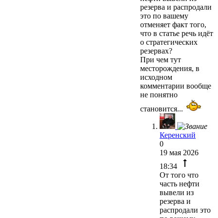
резерва и распродали
это по вашему
отменяет факт того,
что в статье речь идёт
о стратегических
резервах?
При чем тут
месторождения, в
исходном
комментарии вообще
не понятно
становится...
Керенский
0
19 мая 2026
18:34
От того что
часть нефти
вывели из
резерва и
распродали это