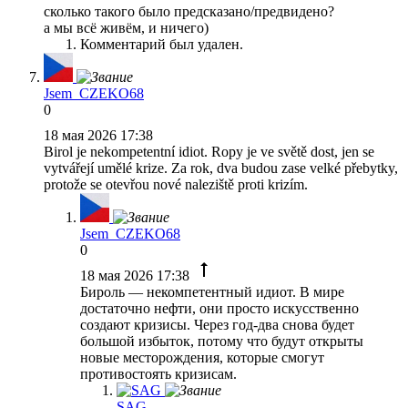
сколько такого было предсказано/предвидено?
а мы всё живём, и ничего)
Комментарий был удален.
Jsem_CZEKO68
0
18 мая 2026 17:38
Birol je nekompetentní idiot. Ropy je ve světě dost, jen se
vytvářejí umělé krize. Za rok, dva budou zase velké přebytky,
protože se otevřou nové naleziště proti krizím.
Jsem_CZEKO68
0
18 мая 2026 17:38
Бироль — некомпетентный идиот. В мире
достаточно нефти, они просто искусственно
создают кризисы. Через год-два снова будет
большой избыток, потому что будут открыты
новые месторождения, которые смогут
противостоять кризисам.
SAG