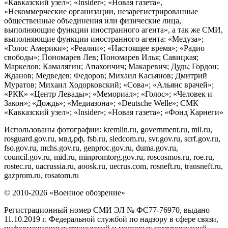
«Кавказский узел»; «Insider»; «Новая газета»,
«Некоммерческие организации, незарегистрированные
общественные объединения или физические лица,
выполняющие функции иностранного агента», а так же СМИ,
выполняющие функции иностранного агента: «Медуза»;
«Голос Америки»; «Реалии»; «Настоящее время»; «Радио
свободы»; Пономарев Лев; Пономарев Илья; Савицкая;
Маркелов; Камалягин; Апахончич; Макаревич; Дудь; Гордон;
Жданов; Медведев; Федоров; Михаил Касьянов; Дмитрий
Муратов; Михаил Ходорковский; «Сова»; «Альянс врачей»;
«РКК» «Центр Левады»; «Мемориал»; «Голос»; «Человек и
Закон»; «Дождь»; «Медиазона»; «Deutsche Welle»; СМК
«Кавказский узел»; «Insider»; «Новая газета»; «Фонд Карнеги»
Использованы фотографии: kremlin.ru, government.ru, mil.ru,
rosguard.gov.ru, мвд.рф, fsb.ru, sledcom.ru, svr.gov.ru, scrf.gov.ru,
fso.gov.ru, mchs.gov.ru, genproc.gov.ru, duma.gov.ru,
council.gov.ru, mid.ru, minpromtorg.gov.ru, roscosmos.ru, roe.ru,
rostec.ru, uacrussia.ru, aoosk.ru, uecrus.com, rosneft.ru, transneft.ru,
gazprom.ru, rosatom.ru
© 2010-2026 «Военное обозрение»
Регистрационный номер СМИ ЭЛ № ФС77-76970, выдано
11.10.2019 г. Федеральной службой по надзору в сфере связи,