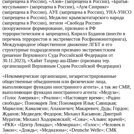
(запрещена в России), «Азов» (запрещена в России), «Братья-
мусульмане» (запрещена в России), «Аум Синрике»
(запрещена в России), АУЕ (запрещена в России), УНА-УНСО
(запрещена в России), Меджлис крымскотатарского народа
(запрещена в России), легион «Свобода России»
(вооруженное формирование, признано в РФ
террористическим и запрещено), Кирилл Буданов (внесён в
перечень террористов и экстремистов Росфинмониторинга),
Международное общественное движение ЛГБТ и его
структурные подразделения признано экстремистским
(решение Верховного Суда Российской Федерации от
30.11.2023), «Хайят Тахрир аш-Шам» (признана тер.
организацией Верховным Судом Российской Федерации)
«Некоммерческие организации, незарегистрированные
общественные объединения или физические лица,
выполняющие функции иностранного агента», а так же СМИ,
выполняющие функции иностранного агента: «Медуза»;
«Голос Америки»; «Реалии»; «Настоящее время»; «Радио
свободы»; Пономарев Лев; Пономарев Илья; Савицкая;
Маркелов; Камалягин; Апахончич; Макаревич; Дудь; Гордон;
Жданов; Медведев; Федоров; Михаил Касьянов; Дмитрий
Муратов; Михаил Ходорковский; «Сова»; «Альянс врачей»;
«РКК» «Центр Левады»; «Мемориал»; «Голос»; «Человек и
Закон»; «Дождь»; «Медиазона»; «Deutsche Welle»; СМК