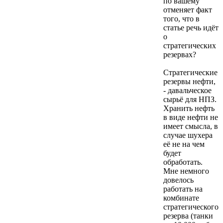
по вашему
отменяет факт
того, что в
статье речь идёт
о
стратегических
резервах?
Стратегические
резервы нефти,
- давальческое
сырьё для НПЗ.
Хранить нефть
в виде нефти не
имеет смысла, в
случае шухера
её не на чем
будет
обработать.
Мне немного
довелось
работать на
комбинате
стратегического
резерва (танки