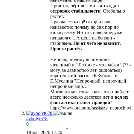
неизменно в нашем мире
Приятно, чёрт возьми - хоть один
островок стабильности
. Стабильно
растёт.
Правда, есть ещё сахар и соль,
неизвестно почему до сих пор по
килограмму. Но это, наверное, уже
ненадолго... А цена на бензин -
стабильна.
Ни от чего не зависит.
Просто растёт.
Не знаю, почему вспомнился
читанный в "Технике - молодёжи" (?? -
могу, за давностью лет, ошибаться)
коротенький рассказ Б.Зубкова и
Е.Муслина "Непрочный, непрочный,
непрочный мир…"
Могли ли мы тогда знать, что пройдёт
всего несколько десятков лет и
вся их
фантастика станет правдой
?
https://www.orator.ru/rasskazy_neprochnyi_
aybolyt678
0
18 мая 2026 17:40