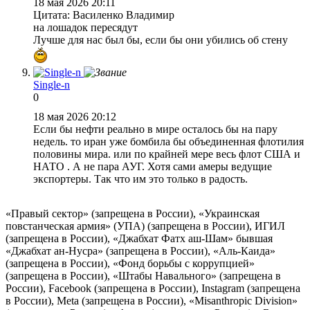
18 мая 2026 20:11
Цитата: Василенко Владимир
на лошадок пересядут
Лучше для нас был бы, если бы они убились об стену
Single-n
0
18 мая 2026 20:12
Если бы нефти реально в мире осталось бы на пару
недель. то иран уже бомбила бы объединенная флотилия
половины мира. или по крайней мере весь флот США и
НАТО . А не пара АУГ. Хотя сами амеры ведущие
экспортеры. Так что им это только в радость.
«Правый сектор» (запрещена в России), «Украинская
повстанческая армия» (УПА) (запрещена в России), ИГИЛ
(запрещена в России), «Джабхат Фатх аш-Шам» бывшая
«Джабхат ан-Нусра» (запрещена в России), «Аль-Каида»
(запрещена в России), «Фонд борьбы с коррупцией»
(запрещена в России), «Штабы Навального» (запрещена в
России), Facebook (запрещена в России), Instagram (запрещена
в России), Meta (запрещена в России), «Misanthropic Division»