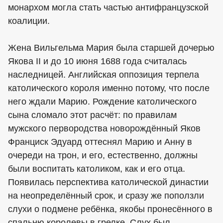
монархом могла стать частью антифранцузской
коалиции.
Жена Вильгельма Мария была старшей дочерью
Якова II и до 10 июня 1688 года считалась
наследницей. Английская оппозиция терпела
католического короля именно потому, что после
него ждали Марию. Рождение католического
сына сломало этот расчёт: по правилам
мужского первородства новорождённый Яков
Франциск Эдуард оттеснял Марию и Анну в
очереди на трон, и его, естественно, должны
были воспитать католиком, как и его отца.
Появилась перспектива католической династии
на неопределённый срок, и сразу же поползли
слухи о подмене ребёнка, якобы пронесённого в
спальню королевы в грелке. Слух был