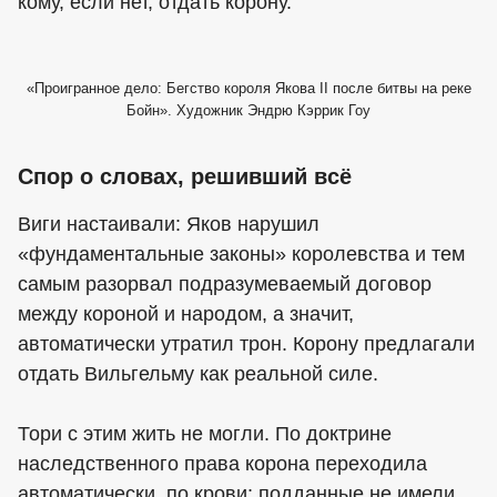
кому, если нет, отдать корону.
«Проигранное дело: Бегство короля Якова II после битвы на реке
Бойн». Художник Эндрю Кэррик Гоу
Спор о словах, решивший всё
Виги настаивали: Яков нарушил
«фундаментальные законы» королевства и тем
самым разорвал подразумеваемый договор
между короной и народом, а значит,
автоматически утратил трон. Корону предлагали
отдать Вильгельму как реальной силе.
Тори с этим жить не могли. По доктрине
наследственного права корона переходила
автоматически, по крови; подданные не имели