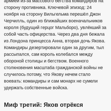
армией из-за массового бегства командиров на
сторону противника. Ключевой эпизод: 24
ноября на сторону Вильгельма перешёл Джон
Черчилль, один из ближайших военачальников
короля (будущий герцог Мальборо), увлёкший за
собой часть офицерства. Через два дня бежала
из Лондона принцесса Анна, вторая дочь Якова.
Командиры дезертировали один за другим, тыл
рассыпался, сам король колебался между
обороной столицы и бегством. Военного
столкновения масштаба гражданской войны не
случилось потому, что Якову нечем стало
воевать: командиры и сам монарх не сумели
удержать собственные войска.
Миф третий: Яков отрёкся