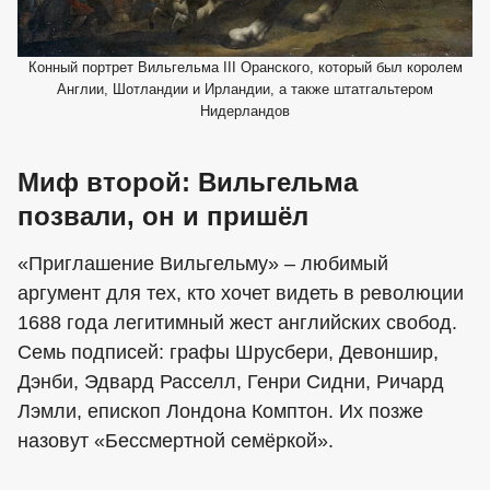
Конный портрет Вильгельма III Оранского, который был королем
Англии, Шотландии и Ирландии, а также штатгальтером
Нидерландов
Миф второй: Вильгельма
позвали, он и пришёл
«Приглашение Вильгельму» – любимый
аргумент для тех, кто хочет видеть в революции
1688 года легитимный жест английских свобод.
Семь подписей: графы Шрусбери, Девоншир,
Дэнби, Эдвард Расселл, Генри Сидни, Ричард
Лэмли, епископ Лондона Комптон. Их позже
назовут «Бессмертной семёркой».