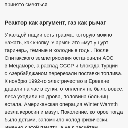
принято смеяться.
Реактор как аргумент, газ как рычаг
У каждой нации есть травма, которую можно
нажать, как кнопку. У армян это «мут у цурт
таринер», тёмные и холодные годы. После
Спитакского землетрясения остановили АЭС
в Мецаморе, а распад СССР и блокада Турции
с Азербайджаном перерезали поставки топлива.
К ноябрю 1992-го электричество в Ереване
давали на час в сутки, отопления не было вовсе,
леса уходили на дрова, половина больниц
встала. Американская операция Winter Warmth
везла керосин и мазут. Поколение, которое тогда
было детьми, запомнило холод физически.
Именно к этой памяти, а не к расчётам,