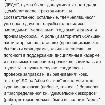
"ДЕДЫ", нужно было "дослуживать" полгода до
"дембеля" после "трёхгодички"... И,
соответственно, остальные, "дембелявшиеся"
уже после двух лет службы становились:
"молодыми", "черпаками", "годками", дедами" и
прочим мусором... А роль (и авторитет) бОльшей
части старшин рот, ставших (прапорщиками, как
бы "почти офицерами", как-никак "звёзды на
погонах") в поддержании дисциплины в казарме
и во взаимоотношениях срочников, снизилась до
"нуля". И, в лучшем случае, сводилась к
проверке заправки и "выравнивания" коек,
"выгону" ЛС на "сбор бычков" возле мест для
курения, покраске (побелке, точнее...) бордюров
и "распределению" т.н. "дембельских аккордов"
(работ, которые должны были выполнить "деды"