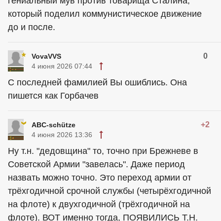
гениальный мув против товарища Сталина,
который поделил коммунистическое движение
до и после.
0
VovaVVS
4 июня 2026 07:44
С последней фамилией Вы ошиблись. Она
пишется как Горбачев
+2
ABC-schütze
4 июня 2026 13:36
Ну т.н. "дедовщина" то, точно при Брежневе в
Советской Армии "завелась". Даже период
назвать можно точно. Это переход армии от
трёхгодичной срочной службы (четырёхгодичной
на флоте) к двухгодичной (трёхгодичной на
флоте). ВОТ именно тогда, ПОЯВИЛИСЬ Т.Н.