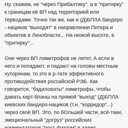
Ну, скажем, не "через Прибалтику", а в "притирку"
к границам её ВП над территорией или
терводами. Точно так же, как и (Д)БПЛА бандеро
- нациков "выходят" в направлении Питера и
объектов в Ленобласти... На низкой высоте, в
"притирку"...
Они через ВП лимитрофов не летят. А если в
него и попадают, и падают на головы местным
хуторянам, то это в р-тате эффективного
противодействия российской РЭБ. Как
говорится, "бздиловаты" лимитрофы, чтобы
давать карт-бланш на прямой "выход" (Д)БПЛА
киевских бандеро-нациков (т.н. "корридор"...)
через своё ВП. Это, по бОльшей части, всё-таки,
эмоциональный "догруз" российских
комментаторов "пост-фактум" в адрес