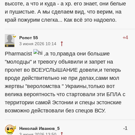
высоте, а что и куда - а хр. его знает, они белые
и пушистые. А мы сделаем вид, что верим, на
край пожурим слегка... Как всё это надоело.
+4
Ропот 55
3 июня 2026 10:14
Pharmacist
,а то,правда они большие
"молодцы" и тревогу объявили и запрет на
пролет во ВСЕУСЛЫШАНИЕ довели,и теперь
вроде действительно не при делах,сами мол
жертвы "вероломства " Украины,только вот
велика вероятность что стартовали эти БПЛА с
территории самой Эстонии и спецы эстонские
возможно действовали без спецов ВСУ.
-1
Николай Иванов_5
3 июня 2026 13:50