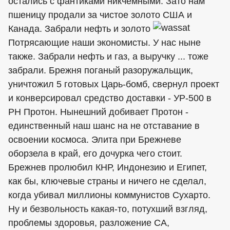
остались с фантиками никчемными. Зато нам
пшеницу продали за чистое золото США и
Канада. Забрали нефть и золото
Потрясающие наши экономисты. У нас ныне
также. Забрали нефть и газ, а выручку ... тоже
забрали. Брежня поганый разоружальщик,
уничтожил 5 готовых Царь-бомб, свернул проект
и конверсировал средство доставки - УР-500 в
РН Протон. Нынешний добивает Протон -
единственный наш шанс на не отставание в
освоении космоса. Элита при Брежневе
оборзела в край, его дочурка чего стоит.
Брежнев пролюбил КНР, Индонезию и Египет,
как бы, ключевые страны и ничего не сделал,
когда убивал миллионы коммунистов Сухарто.
Ну и безвольность какая-то, потухший взгляд,
проблемы здоровья, разложение СА,