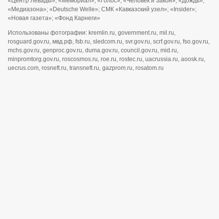
«Центр Левады»; «Мемориал»; «Голос»; «Человек и Закон»; «Дождь»;
«Медиазона»; «Deutsche Welle»; СМК «Кавказский узел»; «Insider»;
«Новая газета»; «Фонд Карнеги»
Использованы фотографии: kremlin.ru, government.ru, mil.ru,
rosguard.gov.ru, мвд.рф, fsb.ru, sledcom.ru, svr.gov.ru, scrf.gov.ru, fso.gov.ru,
mchs.gov.ru, genproc.gov.ru, duma.gov.ru, council.gov.ru, mid.ru,
minpromtorg.gov.ru, roscosmos.ru, roe.ru, rostec.ru, uacrussia.ru, aoosk.ru,
uecrus.com, rosneft.ru, transneft.ru, gazprom.ru, rosatom.ru