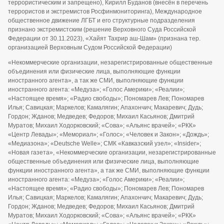
террористическим и запрещено), Кирилл Буданов (внесён в перечень
террористов и экстремистов Росфинмониторинга), Международное
общественное движение ЛГБТ и его структурные подразделения
признано экстремистским (решение Верховного Суда Российской
Федерации от 30.11.2023), «Хайят Тахрир аш-Шам» (признана тер.
организацией Верховным Судом Российской Федерации)
«Некоммерческие организации, незарегистрированные общественные
объединения или физические лица, выполняющие функции
иностранного агента», а так же СМИ, выполняющие функции
иностранного агента: «Медуза»; «Голос Америки»; «Реалии»;
«Настоящее время»; «Радио свободы»; Пономарев Лев; Пономарев
Илья; Савицкая; Маркелов; Камалягин; Апахончич; Макаревич; Дудь;
Гордон; Жданов; Медведев; Федоров; Михаил Касьянов; Дмитрий
Муратов; Михаил Ходорковский; «Сова»; «Альянс врачей»; «РКК»
«Центр Левады»; «Мемориал»; «Голос»; «Человек и Закон»; «Дождь»;
«Медиазона»; «Deutsche Welle»; СМК «Кавказский узел»; «Insider»;
«Новая газета», «Некоммерческие организации, незарегистрированные
общественные объединения или физические лица, выполняющие
функции иностранного агента», а так же СМИ, выполняющие функции
иностранного агента: «Медуза»; «Голос Америки»; «Реалии»;
«Настоящее время»; «Радио свободы»; Пономарев Лев; Пономарев
Илья; Савицкая; Маркелов; Камалягин; Апахончич; Макаревич; Дудь;
Гордон; Жданов; Медведев; Федоров; Михаил Касьянов; Дмитрий
Муратов; Михаил Ходорковский; «Сова»; «Альянс врачей»; «РКК»