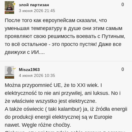
0
злой партизан
3 июня 2026 21:45
После того как евроупейсам сказали, что
уменьшая температуру в душе они этим самым
проявляют свою решимость воевать с Путиным,
то всё остальное - это просто пустяк! Даже все
движухи с ИИ....
0
Misza1963
4 июня 2026 10:35
Można przypomnieć UE, że to XXI wiek. I
elektryczność to nie ani przywilej, ani luksus. No i
że właściwie wszystko jest elektryczne.
A także oświecic ( taki kalambur) ja, iż źródła energii
do produkcji energii elektrycznej są w Europie
nawet. Węgle różne choćby.