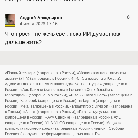
0
Андрей Апкадыров
4 июня 2026 17:16
Что просят не жечь свет, пока ИИ думает как
дальше жить?
«Правый сектор» (запрещена в России), «Украинская повстанческая
армия» (УПА) (запрещена в России), ИГИЛ (запрещена в России),
«Джабхат Фатх аш-Шам» бывшая «Джабхат ан-Нусра» (запрещена в
России), «Аль-Каида» (запрещена в России), «Фонд борьбы с
коррупцией» (запрещена в России), «Штабы Навального» (запрещена в
России), Facebook (запрещена в России), Instagram (запрещена в
России), Meta (запрещена в России), «Misanthropic Division» (запрещена
в России), «Азов» (запрещена в России), «Братья-мусульмане»
(запрещена в России), «Аум Синрике» (запрещена в России), АУЕ
(запрещена в России), УНА-УНСО (запрещена в России), Меджлис
крымскотатарского народа (запрещена в России), легион «Свобода
России» (вооруженное формирование, признано в РФ