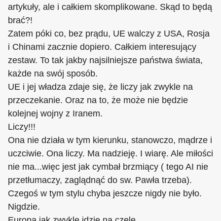
artykuły, ale i całkiem skomplikowane. Skąd to będą
brać?!
Zatem póki co, bez prądu, UE walczy z USA, Rosja
i Chinami zacznie dopiero. Całkiem interesujący
zestaw. To tak jakby najsilniejsze państwa świata,
każde na swój sposób.
UE i jej władza zdaje się, że liczy jak zwykle na
przeczekanie. Oraz na to, że może nie będzie
kolejnej wojny z Iranem.
Liczy!!!
Ona nie działa w tym kierunku, stanowczo, mądrze i
uczciwie. Ona liczy. Ma nadzieję. I wiarę. Ale miłości
nie ma...więc jest jak cymbał brzmiący ( tego AI nie
przetłumaczy, zaglądnąć do sw. Pawła trzeba).
Czegoś w tym stylu chyba jeszcze nigdy nie było.
Nigdzie.
Europa jak zwykle idzie na czele