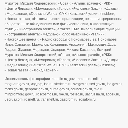
Муратов; Михаил Ходорковский; «Сова»; «Альянс врачей»; «РКК»
«Центр Левады»; «Мемориал»; «Голос»; «Человек и Закон»; «Дождь»;
«Медиазона»; «Deutsche Welle»; СМК «Кавказский узел»; «Insider»;
«Новая газета», «Некоммерческие организации, незарегистрированные
общественные объединения или физические лица, выполняющие
функции иностранного агента», а так же СМИ, выполняющие функции
иностранного агента: «Медуза»; «Голос Америки»; «Реалии»;
«Настоящее время»; «Радио свободы»; Пономарев Лев; Пономарев
Илья; Савицкая; Маркелов; Камалягин; Апахончич; Макаревич; Дудь;
Гордон; Жданов; Медведев; Федоров; Михаил Касьянов; Дмитрий
Муратов; Михаил Ходорковский; «Сова»; «Альянс врачей»; «РКК»
«Центр Левады»; «Мемориал»; «Голос»; «Человек и Закон»; «Дождь»;
«Медиазона»; «Deutsche Welle»; СМК «Кавказский узел»; «Insider»;
«Новая газета»; «Фонд Карнеги»
Использованы фотографии: kremlin.ru, government.ru, mil.ru,
rosguard.gov.ru, мвд.рф, fsb.ru, sledcom.ru, svr.gov.ru, scrf.gov.ru, fso.gov.ru,
mchs.gov.ru, genproc.gov.ru, duma.gov.ru, council.gov.ru, mid.ru,
minpromtorg.gov.ru, roscosmos.ru, roe.ru, rostec.ru, uacrussia.ru, aoosk.ru,
uecrus.com, rosneft.ru, transneft.ru, gazprom.ru, rosatom.ru