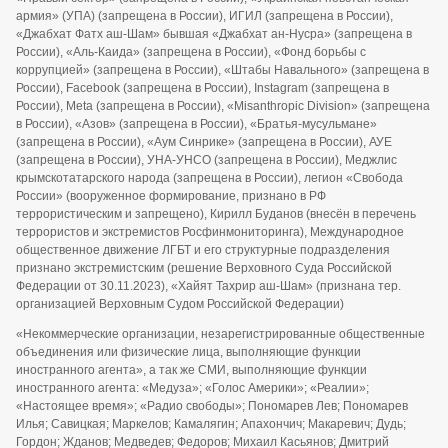
армия» (УПА) (запрещена в России), ИГИЛ (запрещена в России),
«Джабхат Фатх аш-Шам» бывшая «Джабхат ан-Нусра» (запрещена в
России), «Аль-Каида» (запрещена в России), «Фонд борьбы с
коррупцией» (запрещена в России), «Штабы Навального» (запрещена в
России), Facebook (запрещена в России), Instagram (запрещена в
России), Meta (запрещена в России), «Misanthropic Division» (запрещена
в России), «Азов» (запрещена в России), «Братья-мусульмане»
(запрещена в России), «Аум Синрике» (запрещена в России), АУЕ
(запрещена в России), УНА-УНСО (запрещена в России), Меджлис
крымскотатарского народа (запрещена в России), легион «Свобода
России» (вооруженное формирование, признано в РФ
террористическим и запрещено), Кирилл Буданов (внесён в перечень
террористов и экстремистов Росфинмониторинга), Международное
общественное движение ЛГБТ и его структурные подразделения
признано экстремистским (решение Верховного Суда Российской
Федерации от 30.11.2023), «Хайят Тахрир аш-Шам» (признана тер.
организацией Верховным Судом Российской Федерации)
«Некоммерческие организации, незарегистрированные общественные
объединения или физические лица, выполняющие функции
иностранного агента», а так же СМИ, выполняющие функции
иностранного агента: «Медуза»; «Голос Америки»; «Реалии»;
«Настоящее время»; «Радио свободы»; Пономарев Лев; Пономарев
Илья; Савицкая; Маркелов; Камалягин; Апахончич; Макаревич; Дудь;
Гордон; Жданов; Медведев; Федоров; Михаил Касьянов; Дмитрий