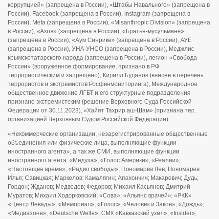
коррупцией» (запрещена в России), «Штабы Навального» (запрещена в
России), Facebook (запрещена в России), Instagram (запрещена в
России), Meta (запрещена в России), «Misanthropic Division» (запрещена
в России), «Азов» (запрещена в России), «Братья-мусульмане»
(запрещена в России), «Аум Синрике» (запрещена в России), АУЕ
(запрещена в России), УНА-УНСО (запрещена в России), Меджлис
крымскотатарского народа (запрещена в России), легион «Свобода
России» (вооруженное формирование, признано в РФ
террористическим и запрещено), Кирилл Буданов (внесён в перечень
террористов и экстремистов Росфинмониторинга), Международное
общественное движение ЛГБТ и его структурные подразделения
признано экстремистским (решение Верховного Суда Российской
Федерации от 30.11.2023), «Хайят Тахрир аш-Шам» (признана тер.
организацией Верховным Судом Российской Федерации)
«Некоммерческие организации, незарегистрированные общественные
объединения или физические лица, выполняющие функции
иностранного агента», а так же СМИ, выполняющие функции
иностранного агента: «Медуза»; «Голос Америки»; «Реалии»;
«Настоящее время»; «Радио свободы»; Пономарев Лев; Пономарев
Илья; Савицкая; Маркелов; Камалягин; Апахончич; Макаревич; Дудь;
Гордон; Жданов; Медведев; Федоров; Михаил Касьянов; Дмитрий
Муратов; Михаил Ходорковский; «Сова»; «Альянс врачей»; «РКК»
«Центр Левады»; «Мемориал»; «Голос»; «Человек и Закон»; «Дождь»;
«Медиазона»; «Deutsche Welle»; СМК «Кавказский узел»; «Insider»;