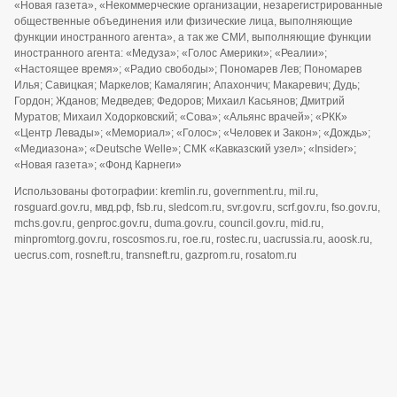
«Новая газета», «Некоммерческие организации, незарегистрированные
общественные объединения или физические лица, выполняющие
функции иностранного агента», а так же СМИ, выполняющие функции
иностранного агента: «Медуза»; «Голос Америки»; «Реалии»;
«Настоящее время»; «Радио свободы»; Пономарев Лев; Пономарев
Илья; Савицкая; Маркелов; Камалягин; Апахончич; Макаревич; Дудь;
Гордон; Жданов; Медведев; Федоров; Михаил Касьянов; Дмитрий
Муратов; Михаил Ходорковский; «Сова»; «Альянс врачей»; «РКК»
«Центр Левады»; «Мемориал»; «Голос»; «Человек и Закон»; «Дождь»;
«Медиазона»; «Deutsche Welle»; СМК «Кавказский узел»; «Insider»;
«Новая газета»; «Фонд Карнеги»
Использованы фотографии: kremlin.ru, government.ru, mil.ru,
rosguard.gov.ru, мвд.рф, fsb.ru, sledcom.ru, svr.gov.ru, scrf.gov.ru, fso.gov.ru,
mchs.gov.ru, genproc.gov.ru, duma.gov.ru, council.gov.ru, mid.ru,
minpromtorg.gov.ru, roscosmos.ru, roe.ru, rostec.ru, uacrussia.ru, aoosk.ru,
uecrus.com, rosneft.ru, transneft.ru, gazprom.ru, rosatom.ru