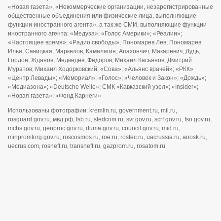
«Новая газета», «Некоммерческие организации, незарегистрированные
общественные объединения или физические лица, выполняющие
функции иностранного агента», а так же СМИ, выполняющие функции
иностранного агента: «Медуза»; «Голос Америки»; «Реалии»;
«Настоящее время»; «Радио свободы»; Пономарев Лев; Пономарев
Илья; Савицкая; Маркелов; Камалягин; Апахончич; Макаревич; Дудь;
Гордон; Жданов; Медведев; Федоров; Михаил Касьянов; Дмитрий
Муратов; Михаил Ходорковский; «Сова»; «Альянс врачей»; «РКК»
«Центр Левады»; «Мемориал»; «Голос»; «Человек и Закон»; «Дождь»;
«Медиазона»; «Deutsche Welle»; СМК «Кавказский узел»; «Insider»;
«Новая газета»; «Фонд Карнеги»
Использованы фотографии: kremlin.ru, government.ru, mil.ru,
rosguard.gov.ru, мвд.рф, fsb.ru, sledcom.ru, svr.gov.ru, scrf.gov.ru, fso.gov.ru,
mchs.gov.ru, genproc.gov.ru, duma.gov.ru, council.gov.ru, mid.ru,
minpromtorg.gov.ru, roscosmos.ru, roe.ru, rostec.ru, uacrussia.ru, aoosk.ru,
uecrus.com, rosneft.ru, transneft.ru, gazprom.ru, rosatom.ru