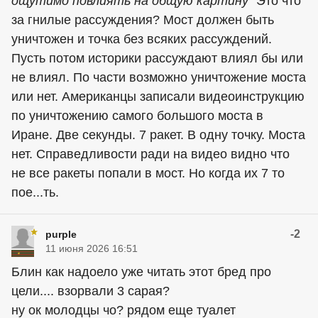
ощутимо повлиять на общую картину"
Это что
за гнилые рассуждения? Мост должен быть
уничтожен и точка без всяких рассуждений.
Пусть потом историки рассуждают влиял бы или
не влиял. По части возможно уничтожение моста
или нет. Американцы записали видеоинструкцию
по уничтожению самого большого моста в
Иране. Две секунды. 7 ракет. В одну точку. Моста
нет. Справедливости ради на видео видно что
не все ракеты попали в мост. Но когда их 7 то
пое...ть.
-2
purple
11 июня 2026 16:51
Блин как надоело уже читать этот бред про
цели.... взорвали 3 сарая?
ну ок молодцы чо? рядом еще туалет