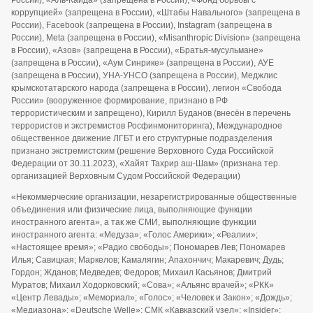
России), «Аль-Каида» (запрещена в России), «Фонд борьбы с
коррупцией» (запрещена в России), «Штабы Навального» (запрещена в
России), Facebook (запрещена в России), Instagram (запрещена в
России), Meta (запрещена в России), «Misanthropic Division» (запрещена
в России), «Азов» (запрещена в России), «Братья-мусульмане»
(запрещена в России), «Аум Синрике» (запрещена в России), АУЕ
(запрещена в России), УНА-УНСО (запрещена в России), Меджлис
крымскотатарского народа (запрещена в России), легион «Свобода
России» (вооруженное формирование, признано в РФ
террористическим и запрещено), Кирилл Буданов (внесён в перечень
террористов и экстремистов Росфинмониторинга), Международное
общественное движение ЛГБТ и его структурные подразделения
признано экстремистским (решение Верховного Суда Российской
Федерации от 30.11.2023), «Хайят Тахрир аш-Шам» (признана тер.
организацией Верховным Судом Российской Федерации)
«Некоммерческие организации, незарегистрированные общественные
объединения или физические лица, выполняющие функции
иностранного агента», а так же СМИ, выполняющие функции
иностранного агента: «Медуза»; «Голос Америки»; «Реалии»;
«Настоящее время»; «Радио свободы»; Пономарев Лев; Пономарев
Илья; Савицкая; Маркелов; Камалягин; Апахончич; Макаревич; Дудь;
Гордон; Жданов; Медведев; Федоров; Михаил Касьянов; Дмитрий
Муратов; Михаил Ходорковский; «Сова»; «Альянс врачей»; «РКК»
«Центр Левады»; «Мемориал»; «Голос»; «Человек и Закон»; «Дождь»;
«Медиазона»; «Deutsche Welle»; СМК «Кавказский узел»; «Insider»;