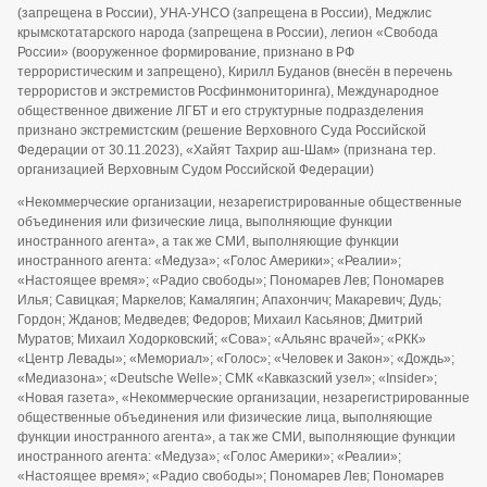
(запрещена в России), УНА-УНСО (запрещена в России), Меджлис
крымскотатарского народа (запрещена в России), легион «Свобода
России» (вооруженное формирование, признано в РФ
террористическим и запрещено), Кирилл Буданов (внесён в перечень
террористов и экстремистов Росфинмониторинга), Международное
общественное движение ЛГБТ и его структурные подразделения
признано экстремистским (решение Верховного Суда Российской
Федерации от 30.11.2023), «Хайят Тахрир аш-Шам» (признана тер.
организацией Верховным Судом Российской Федерации)
«Некоммерческие организации, незарегистрированные общественные
объединения или физические лица, выполняющие функции
иностранного агента», а так же СМИ, выполняющие функции
иностранного агента: «Медуза»; «Голос Америки»; «Реалии»;
«Настоящее время»; «Радио свободы»; Пономарев Лев; Пономарев
Илья; Савицкая; Маркелов; Камалягин; Апахончич; Макаревич; Дудь;
Гордон; Жданов; Медведев; Федоров; Михаил Касьянов; Дмитрий
Муратов; Михаил Ходорковский; «Сова»; «Альянс врачей»; «РКК»
«Центр Левады»; «Мемориал»; «Голос»; «Человек и Закон»; «Дождь»;
«Медиазона»; «Deutsche Welle»; СМК «Кавказский узел»; «Insider»;
«Новая газета», «Некоммерческие организации, незарегистрированные
общественные объединения или физические лица, выполняющие
функции иностранного агента», а так же СМИ, выполняющие функции
иностранного агента: «Медуза»; «Голос Америки»; «Реалии»;
«Настоящее время»; «Радио свободы»; Пономарев Лев; Пономарев