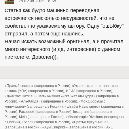
28 июня 2026 18:58
Статья как будто машинно-переводная -
встречается несколько несуразностей, что не
свойственно уважаемому автору. Одну "ошЫбку"
отправил, а потом ещё нашлись.
Начал искать возможный оригинал, а и прочитал
много интересного (и да, интереснее) о данном
пистолете. Доволен)).
«Правый сектор» (запрещена в России), «Украинская повстанческая
армия» (УПА) (запрещена в России), ИГИЛ (запрещена в России),
«Джабхат Фатх аш-Шам» бывшая «Джабхат ан-Нусра» (запрещена в
России), «Аль-Каида» (запрещена в России), «Фонд борьбы с
коррупцией» (запрещена в России), «Штабы Навального» (запрещена в
России), Facebook (запрещена в России), Instagram (запрещена в
России), Meta (запрещена в России), «Misanthropic Division» (запрещена
в России), «Азов» (запрещена в России), «Братья-мусульмане»
(запрещена в России), «Аум Синрике» (запрещена в России), АУЕ