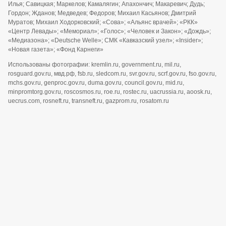
Илья; Савицкая; Маркелов; Камалягин; Апахончич; Макаревич; Дудь;
Гордон; Жданов; Медведев; Федоров; Михаил Касьянов; Дмитрий
Муратов; Михаил Ходорковский; «Сова»; «Альянс врачей»; «РКК»
«Центр Левады»; «Мемориал»; «Голос»; «Человек и Закон»; «Дождь»;
«Медиазона»; «Deutsche Welle»; СМК «Кавказский узел»; «Insider»;
«Новая газета»; «Фонд Карнеги»
Использованы фотографии: kremlin.ru, government.ru, mil.ru,
rosguard.gov.ru, мвд.рф, fsb.ru, sledcom.ru, svr.gov.ru, scrf.gov.ru, fso.gov.ru,
mchs.gov.ru, genproc.gov.ru, duma.gov.ru, council.gov.ru, mid.ru,
minpromtorg.gov.ru, roscosmos.ru, roe.ru, rostec.ru, uacrussia.ru, aoosk.ru,
uecrus.com, rosneft.ru, transneft.ru, gazprom.ru, rosatom.ru