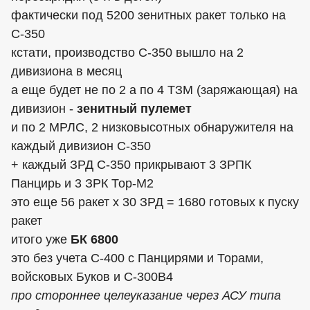
фактически под 5200 зенитных ракет только на
С-350
кстати, производство С-350 вышло на 2
дивизиона в месяц
а еще будет не по 2 а по 4 ТЗМ (заряжающая) на
дивизион -
зенитный пулемет
и по 2 МРЛС, 2 низковысотных обнаружителя на
каждый дивизион С-350
+ каждый ЗРД С-350 прикрывают 3 ЗРПК
Панцирь и 3 ЗРК Тор-М2
это еще 56 ракет х 30 ЗРД = 1680 готовых к пуску
ракет
итого уже
БК 6800
это без учета С-400 с Панцирями и Торами,
войсковых Буков и С-300В4
про стороннее целеуказание через АСУ типа