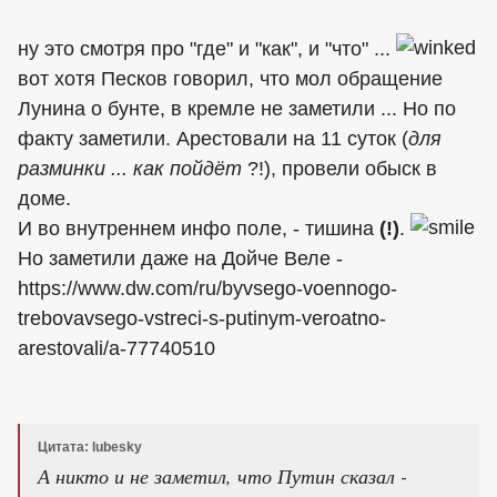
ну это смотря про "где" и "как", и "что" ...
вот хотя Песков говорил, что мол обращение
Лунина о бунте, в кремле не заметили ... Но по
факту заметили. Арестовали на 11 суток (
для
разминки ... как пойдёт
?!), провели обыск в
доме.
И во внутреннем инфо поле, - тишина
(!)
.
Но заметили даже на Дойче Веле -
https://www.dw.com/ru/byvsego-voennogo-
trebovavsego-vstreci-s-putinym-veroatno-
arestovali/a-77740510
Цитата: lubesky
А никто и не заметил, что Путин сказал -