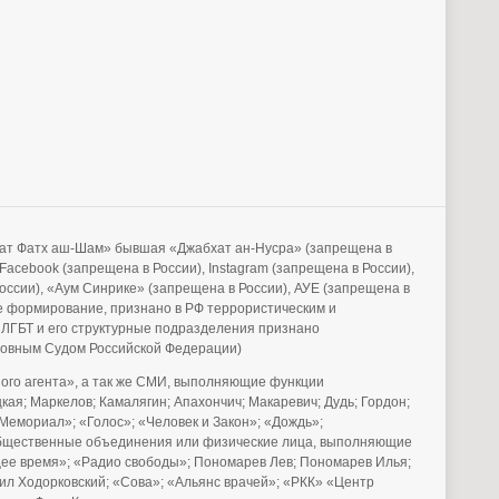
бхат Фатх аш-Шам» бывшая «Джабхат ан-Нусра» (запрещена в
acebook (запрещена в России), Instagram (запрещена в России),
России), «Аум Синрике» (запрещена в России), АУЕ (запрещена в
е формирование, признано в РФ террористическим и
 ЛГБТ и его структурные подразделения признано
рховным Судом Российской Федерации)
го агента», а так же СМИ, выполняющие функции
ая; Маркелов; Камалягин; Апахончич; Макаревич; Дудь; Гордон;
Мемориал»; «Голос»; «Человек и Закон»; «Дождь»;
е общественные объединения или физические лица, выполняющие
щее время»; «Радио свободы»; Пономарев Лев; Пономарев Илья;
аил Ходорковский; «Сова»; «Альянс врачей»; «РКК» «Центр