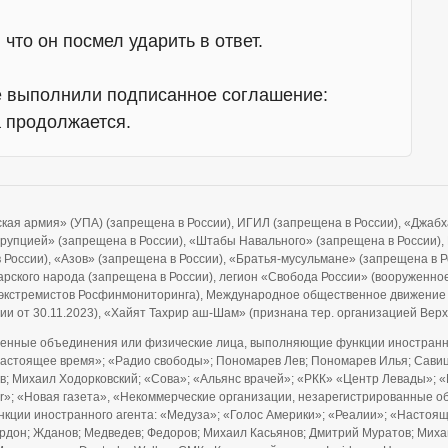
что он посмел ударить в ответ.
не выполнили подписанное соглашение:
 продолжается.
ская армия» (УПА) (запрещена в России), ИГИЛ (запрещена в России), «Джа
ррупцией» (запрещена в России), «Штабы Навального» (запрещена в России), F
 в России), «Азов» (запрещена в России), «Братья-мусульмане» (запрещена в 
рского народа (запрещена в России), легион «Свобода России» (вооруженно
и экстремистов Росфинмониторинга), Международное общественное движение
ии от 30.11.2023), «Хайят Тахрир аш-Шам» (признана тер. организацией Ве
енные объединения или физические лица, выполняющие функции иностранно
Настоящее время»; «Радио свободы»; Пономарев Лев; Пономарев Илья; Савицк
; Михаил Ходорковский; «Сова»; «Альянс врачей»; «РКК» «Центр Левады»; «
ider»; «Новая газета», «Некоммерческие организации, незарегистрированны
нкции иностранного агента: «Медуза»; «Голос Америки»; «Реалии»; «Настоя
Гордон; Жданов; Медведев; Федоров; Михаил Касьянов; Дмитрий Муратов; Мих