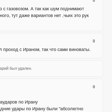
0
о с газовозом. А так как шум поднимают
ого, тут даже вариантов нет ,чьих это рук
0
л проход с Ираном, так что сами виноваты.
арий был удален.
0
аударов по Ирану
едние удары по Ирану были "абсолютно