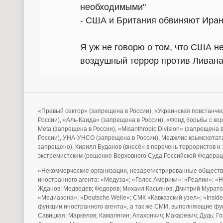
необходимыми"
- США и Британия обвиняют Иран 
Я уж не говорю о том, что США 
воздушный террор против Ливана
«Правый сектор» (запрещена в России), «Украинская повстанче
России), «Аль-Каида» (запрещена в России), «Фонд борьбы с ко
Meta (запрещена в России), «Misanthropic Division» (запрещена
России), УНА-УНСО (запрещена в России), Меджлис крымскотата
запрещено), Кирилл Буданов (внесён в перечень террористов 
экстремистским (решение Верховного Суда Российской Федерац
«Некоммерческие организации, незарегистрированные обществ
иностранного агента: «Медуза»; «Голос Америки»; «Реалии»; «
Жданов; Медведев; Федоров; Михаил Касьянов; Дмитрий Муратов
«Медиазона»; «Deutsche Welle»; СМК «Кавказский узел»; «Ins
функции иностранного агента», а так же СМИ, выполняющие фу
Савицкая; Маркелов; Камалягин; Апахончич; Макаревич; Дудь; 