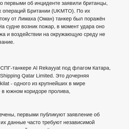
то первыми об инциденте заявили британцы,
х операций Британии (UKMTO). По их
стоку от Лимаха (Оман) танкер был поражён
На судне возник пожар, в момент удара оно
ажа и воздействии на окружающую среду не
вание.
 СПГ-танкере Al Rekayyat под флагом Катара,
Shipping Qatar Limited. Это дочерняя
ilat - одного из крупнейших в мире
о в южном коридоре пролива,
мечены, первыми публикуют заявление об
о их данные часто требуют независимой