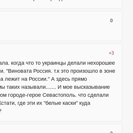
0
+3
ла. когда что то
украинцы
делали нехорошее
и. "Виновата Россия. т.к это произошло в зоне
а лежит на России." А здесь прямо
ы таких называли....... И мое высказывание
ном городе-герое Севастополь. что сделали
тати, где эти их "белые каски" куда
?