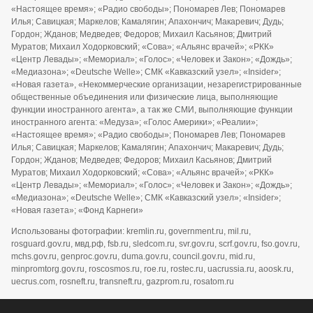
«Настоящее время»; «Радио свободы»; Пономарев Лев; Пономарев
Илья; Савицкая; Маркелов; Камалягин; Апахончич; Макаревич; Дудь;
Гордон; Жданов; Медведев; Федоров; Михаил Касьянов; Дмитрий
Муратов; Михаил Ходорковский; «Сова»; «Альянс врачей»; «РКК»
«Центр Левады»; «Мемориал»; «Голос»; «Человек и Закон»; «Дождь»;
«Медиазона»; «Deutsche Welle»; СМК «Кавказский узел»; «Insider»;
«Новая газета», «Некоммерческие организации, незарегистрированные
общественные объединения или физические лица, выполняющие
функции иностранного агента», а так же СМИ, выполняющие функции
иностранного агента: «Медуза»; «Голос Америки»; «Реалии»;
«Настоящее время»; «Радио свободы»; Пономарев Лев; Пономарев
Илья; Савицкая; Маркелов; Камалягин; Апахончич; Макаревич; Дудь;
Гордон; Жданов; Медведев; Федоров; Михаил Касьянов; Дмитрий
Муратов; Михаил Ходорковский; «Сова»; «Альянс врачей»; «РКК»
«Центр Левады»; «Мемориал»; «Голос»; «Человек и Закон»; «Дождь»;
«Медиазона»; «Deutsche Welle»; СМК «Кавказский узел»; «Insider»;
«Новая газета»; «Фонд Карнеги»
Использованы фотографии: kremlin.ru, government.ru, mil.ru,
rosguard.gov.ru, мвд.рф, fsb.ru, sledcom.ru, svr.gov.ru, scrf.gov.ru, fso.gov.ru,
mchs.gov.ru, genproc.gov.ru, duma.gov.ru, council.gov.ru, mid.ru,
minpromtorg.gov.ru, roscosmos.ru, roe.ru, rostec.ru, uacrussia.ru, aoosk.ru,
uecrus.com, rosneft.ru, transneft.ru, gazprom.ru, rosatom.ru