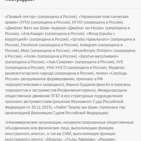
«Правый сектор» (запрещена в России), «Украинская повстанческая
армия» (УПА) (запрещена в России), ИГИЛ (запрещена в России),
«Джабхат Фатх аш-Шам» бывшая «Джабхат ан-Нусра» (запрещена в
России), «Аль-Каида» (запрещена в России), «Фонд борьбы с
коррупцией» (запрещена в России), «Штабы Навального» (запрещена в
России), Facebook (запрещена в России), Instagram (запрещена в
России), Meta (запрещена в России), «Misanthropic Division» (запрещена
в России), «Азов» (запрещена в России), «Братья-мусульмане»
(запрещена в России), «Аум Синрике» (запрещена в России), АУЕ
(запрещена в России), УНА-УНСО (запрещена в России), Меджлис
крымскотатарского народа (запрещена в России), легион «Свобода
России» (вооруженное формирование, признано в РФ
террористическим и запрещено), Кирилл Буданов (внесён в перечень
террористов и экстремистов Росфинмониторинга), Международное
общественное движение ЛГБТ и его структурные подразделения
признано экстремистским (решение Верховного Суда Российской
Федерации от 30.11.2023), «Хайят Тахрир аш-Шам» (признана тер.
организацией Верховным Судом Российской Федерации)
«Некоммерческие организации, незарегистрированные общественные
объединения или физические лица, выполняющие функции
иностранного агента», а так же СМИ, выполняющие функции
иностранного агента: «Медуза»; «Голос Америки»; «Реалии»;