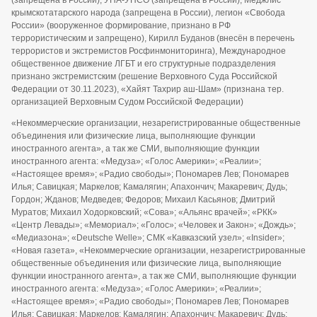
крымскотатарского народа (запрещена в России), легион «Свобода
России» (вооруженное формирование, признано в РФ
террористическим и запрещено), Кирилл Буданов (внесён в перечень
террористов и экстремистов Росфинмониторинга), Международное
общественное движение ЛГБТ и его структурные подразделения
признано экстремистским (решение Верховного Суда Российской
Федерации от 30.11.2023), «Хайят Тахрир аш-Шам» (признана тер.
организацией Верховным Судом Российской Федерации)
«Некоммерческие организации, незарегистрированные общественные
объединения или физические лица, выполняющие функции
иностранного агента», а так же СМИ, выполняющие функции
иностранного агента: «Медуза»; «Голос Америки»; «Реалии»;
«Настоящее время»; «Радио свободы»; Пономарев Лев; Пономарев
Илья; Савицкая; Маркелов; Камалягин; Апахончич; Макаревич; Дудь;
Гордон; Жданов; Медведев; Федоров; Михаил Касьянов; Дмитрий
Муратов; Михаил Ходорковский; «Сова»; «Альянс врачей»; «РКК»
«Центр Левады»; «Мемориал»; «Голос»; «Человек и Закон»; «Дождь»;
«Медиазона»; «Deutsche Welle»; СМК «Кавказский узел»; «Insider»;
«Новая газета», «Некоммерческие организации, незарегистрированные
общественные объединения или физические лица, выполняющие
функции иностранного агента», а так же СМИ, выполняющие функции
иностранного агента: «Медуза»; «Голос Америки»; «Реалии»;
«Настоящее время»; «Радио свободы»; Пономарев Лев; Пономарев
Илья; Савицкая; Маркелов; Камалягин; Апахончич; Макаревич; Дудь;