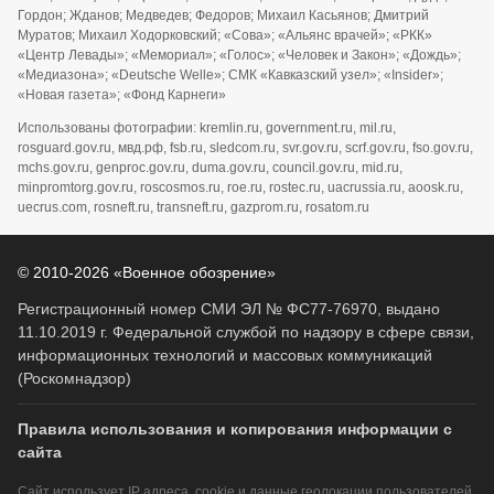
Гордон; Жданов; Медведев; Федоров; Михаил Касьянов; Дмитрий
Муратов; Михаил Ходорковский; «Сова»; «Альянс врачей»; «РКК»
«Центр Левады»; «Мемориал»; «Голос»; «Человек и Закон»; «Дождь»;
«Медиазона»; «Deutsche Welle»; СМК «Кавказский узел»; «Insider»;
«Новая газета»; «Фонд Карнеги»
Использованы фотографии: kremlin.ru, government.ru, mil.ru,
rosguard.gov.ru, мвд.рф, fsb.ru, sledcom.ru, svr.gov.ru, scrf.gov.ru, fso.gov.ru,
mchs.gov.ru, genproc.gov.ru, duma.gov.ru, council.gov.ru, mid.ru,
minpromtorg.gov.ru, roscosmos.ru, roe.ru, rostec.ru, uacrussia.ru, aoosk.ru,
uecrus.com, rosneft.ru, transneft.ru, gazprom.ru, rosatom.ru
© 2010-2026 «Военное обозрение»
Регистрационный номер СМИ ЭЛ № ФС77-76970, выдано
11.10.2019 г. Федеральной службой по надзору в сфере связи,
информационных технологий и массовых коммуникаций
(Роскомнадзор)
Правила использования и копирования информации с
сайта
Сайт использует IP адреса, cookie и данные геолокации пользователей