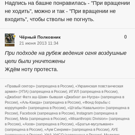
Надпись на башне понравилась - "При вращении
не ходить", можно и так - "При вращении не
входить", чтобы стволы не погнуть.
0
Чёрный Полковник
21 июня 2013 11:34
При подходе на рубеж ведения огня воздушные
цели были уничтожены
Ждём ноту протеста.
«Правый сектор» (запрещена в России), «Украинская повстанческая
армия» (УПА) (запрещена в России), ИГИЛ (запрещена в России),
«Джабхат Фатх аш-Шам» бывшая «Джабхат ан-Нусра» (запрещена в
России), «Аль-Каида» (запрещена в России), «Фонд борьбы с
коррупцией» (запрещена в России), «Штабы Навального» (запрещена в
России), Facebook (запрещена в России), Instagram (запрещена в
России), Meta (запрещена в России), «Misanthropic Division» (запрещена
в России), «Азов» (запрещена в России), «Братья-мусульмане»
(запрещена в России), «Аум Синрике» (запрещена в России), АУЕ
(запрещена в России), УНА-УНСО (запрещена в России), Меджлис