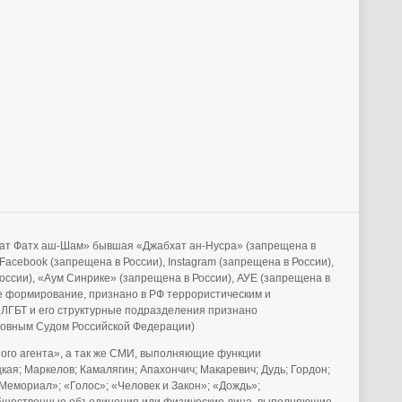
бхат Фатх аш-Шам» бывшая «Джабхат ан-Нусра» (запрещена в
acebook (запрещена в России), Instagram (запрещена в России),
России), «Аум Синрике» (запрещена в России), АУЕ (запрещена в
е формирование, признано в РФ террористическим и
 ЛГБТ и его структурные подразделения признано
рховным Судом Российской Федерации)
го агента», а так же СМИ, выполняющие функции
ая; Маркелов; Камалягин; Апахончич; Макаревич; Дудь; Гордон;
Мемориал»; «Голос»; «Человек и Закон»; «Дождь»;