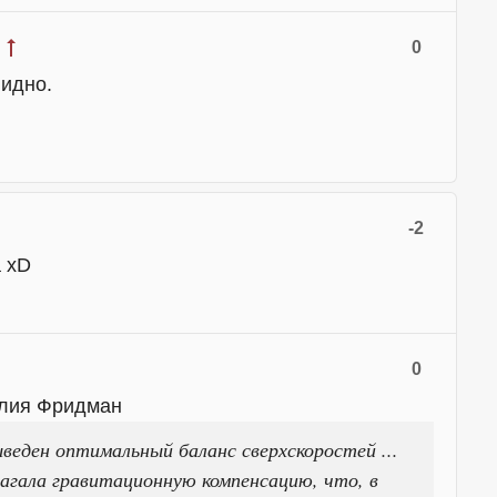
0
видно.
-2
а xD
0
елия Фридман
веден оптимальный баланс сверхскоростей ...
агала гравитационную компенсацию, что, в