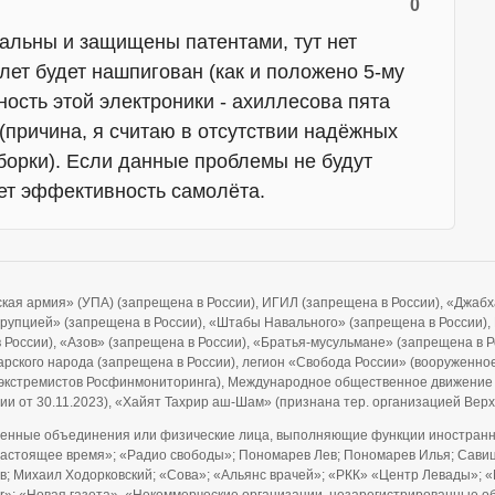
0
альны и защищены патентами, тут нет
лет будет нашпигован (как и положено 5-му
ость этой электроники - ахиллесова пята
(причина, я считаю в отсутствии надёжных
борки). Если данные проблемы не будут
нет эффективность самолёта.
ская армия» (УПА) (запрещена в России), ИГИЛ (запрещена в России), «Джа
ррупцией» (запрещена в России), «Штабы Навального» (запрещена в России), F
 в России), «Азов» (запрещена в России), «Братья-мусульмане» (запрещена в 
рского народа (запрещена в России), легион «Свобода России» (вооруженно
и экстремистов Росфинмониторинга), Международное общественное движение
ии от 30.11.2023), «Хайят Тахрир аш-Шам» (признана тер. организацией Ве
енные объединения или физические лица, выполняющие функции иностранно
Настоящее время»; «Радио свободы»; Пономарев Лев; Пономарев Илья; Савицк
; Михаил Ходорковский; «Сова»; «Альянс врачей»; «РКК» «Центр Левады»; «