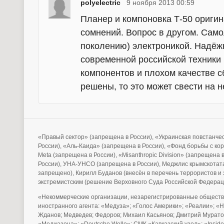
polyelectric
9 ноября 2013 00:59
Планер и компоновка Т-50 оригин
сомнений. Вопрос в другом. Само
поколению) электроникой. Надёжн
современной российской техники 
компонентов и плохом качестве с
решены, то это может свести на 
«Правый сектор» (запрещена в России), «Украинская повстанче
России), «Аль-Каида» (запрещена в России), «Фонд борьбы с ко
Meta (запрещена в России), «Misanthropic Division» (запрещена
России), УНА-УНСО (запрещена в России), Меджлис крымскотата
запрещено), Кирилл Буданов (внесён в перечень террористов 
экстремистским (решение Верховного Суда Российской Федерац
«Некоммерческие организации, незарегистрированные обществ
иностранного агента: «Медуза»; «Голос Америки»; «Реалии»; «
Жданов; Медведев; Федоров; Михаил Касьянов; Дмитрий Муратов