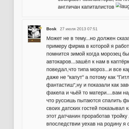
англичан капиталистов
Bosk
27 июля 2013 07:51
Может не в тему...но должен сказ
примеру фирма в которой я работ
помнится зимой когда морозец бы
автокаров...зашёл к нам в каптёр
поведал,что типа мороз...и все к
даже не "капут" а потому как "Ги
фантастиш",ну и показали как за
факела и чьёй то матери....вам н
что руссишь пытаются спалить ф
своих датских гостей показывал к
этот датчанин проработав тройку 
впоследствии уехав на родину я 