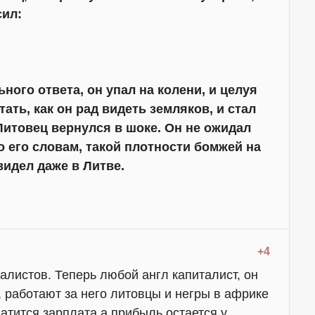
сил:
ного ответа, он упал на колени, и целуя
тать, как он рад видеть земляков, и стал
Литовец вернулся в шоке. Он не ожидал
о его словам, такой плотности бомжей на
видел даже в Литве.
+4
алистов. Теперь любой англ капиталист, он
е, работают за него литовцы и негры в африке
атится зарплата а прибыль остается у