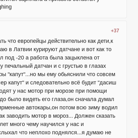
+37
ать что европейцы действительно как дети,к
аю в Латвии курируют датчане и вот как то
л под -20 а работа была зацыклена от
ку печальный датчан и с грустью в глазах
ары "капут"...но мы ему обьяснили что совсем
тлер капут" и следовательно всё будит "дасиш
водят у нас мотор при морозе при помощи
адо было видеть его глаза,он сначала думал
ирменные автокары,он потом всю зиму водил
ак заводить мотор в мороз... Должен сказать
лет много чему научился у нас и
слыхал что неплохо поднялся...я думаю не