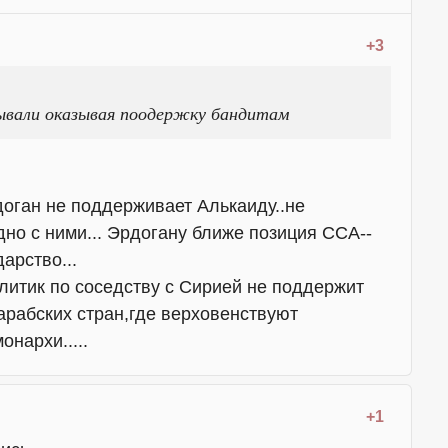
+3
тывали оказывая поодержку бандитам
рдоган не поддерживает Алькаиду..не
одно с ними... Эрдогану ближе позиция ССА--
дарство...
итик по соседству с Сирией не поддержит
арабских стран,где верховенствуют
нархи.....
+1