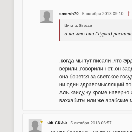
smersh70
5 октября 2013 09:10
Цитата: Sirocco
а на что они (Турки) расчи
.когда мы тут писали ,что Э
верили..говорили нет..он за
она борется за светское госу
ни один здравомыслящий пол
Аль-каиду,ну кроме наверно 
ваххабиты или же арабские мо
ФК СКИФ
5 октября 2013 06:57