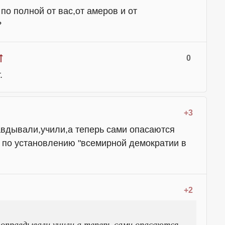
по полной от вас,от амеров и от
?
0
.
+3
авдывали,учили,а теперь сами опасаются
 по установлению "всемирной демократии в
+2
оправдывали,учили,а теперь сами опасаются