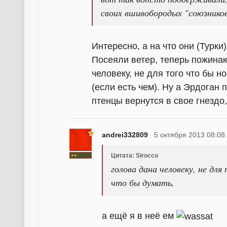
своих вшивобородых "союзнико
Интересно, а на что они (Турк
Посеяли ветер, теперь пожинаю
человеку, не для того что бы н
(если есть чем). Ну а Эрдоган 
птенцы вернутся в свое гнездо,
andrei332809
5 октября 2013 08:08
Цитата: Sirocco
голова дана человеку, не для
что бы думать,
а ещё я в неё ем