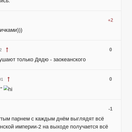
лись.
+2
ичками)))
0
2
шают только Дядю - заокеанского
0
01
!"
-1
утым парнем с каждым днём выглядят всё
нской империи-2 на выходе получается всё