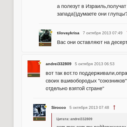
а полезут в Израиль,получат 
запада))думаете они глупцы
tilovaykrisa
7 октября 2013 07:49
Вас они оставляют на десерт
andrei332809
5 октября 2013 06:53
вот так вот.то поддерживали,опр
своих вшивобородых "союзников"
отдельно взятой стране"
Sirocco
5 октября 2013 07:48
Цитата: andrei332809
вот так вот.то поддерживали,