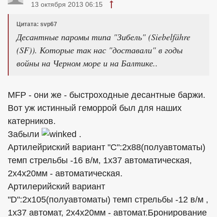
13 октября 2013 06:15
Цитата: svp67
Десантные паромы типа "Зибель" (Siebelfähre
(SF)). Которые так нас "доставали" в годы
войны на Черном море и на Балтике..
MFP - они же - быстроходные десантные баржи.
Вот уж истинный геморрой был для наших
катерников.
Забыли
.
Артилейриский вариант "C":2х88(полуавтоматы)
темп стрельбы -16 в/м, 1х37 автоматическая,
2х4х20мм - автоматическая.
Артилерийский вариант
"D":2х105(полуавтоматы) темп стрельбы -12 в/м ,
1х37 автомат, 2х4х20мм - автомат.Бронирование