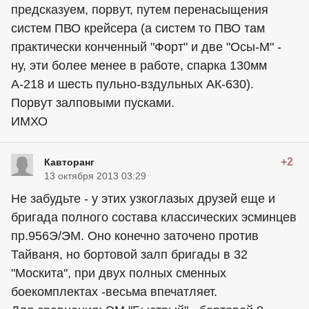
предсказуем, порвут, путем перенасыщения
систем ПВО крейсера (а систем то ПВО там
практически конченный "Форт" и две "Осы-М" -
ну, эти более менее в работе, спарка 130мм
А-218 и шесть пульно-вздульных АК-630).
Порвут залповыми пусками.
ИМХО
+2
Кавторанг
13 октября 2013 03:29
Не забудьте - у этих узкоглазых друзей еще и
бригада полного состава классических эсминцев
пр.956Э/ЭМ. Оно конечно заточено против
Тайваня, но бортовой залп бригады в 32
"Москита", при двух полных сменных
боекомплектах -весьма впечатляет.