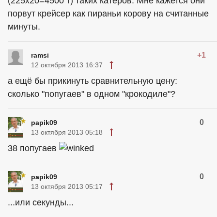
(225х20=4500 т) таких катеров. Мне кажется они
порвут крейсер как пираньи корову на считанные
минуты.
+1
ramsi
12 октября 2013 16:37
а ещё бы прикинуть сравнительную цену:
сколько "попугаев" в одном "крокодиле"?
0
papik09
13 октября 2013 05:18
38 попугаев
0
papik09
13 октября 2013 05:17
...или секунды...