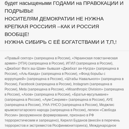
будет насыщеными ГОДАМИ на ПРАВОКАЦИИ И
ПОДРЫВЫ!
НОСИТЕЛЯМ ДЕМОКРАТИИ НЕ НУЖНА
КРЕПКАЯ РОССИИЯ --КАК И РОССИЯ
ВООБЩЕ!
НУЖНА СИБИРЬ С ЕЁ БОГАТСТВАМИ И Т,П,!
«Правый сектор» (запрещена в России), «Украинская повстанческая
армия» (УПА) (запрещена в России), ИГИЛ (запрещена в России),
«Джабхат Фатх аш-Шам» бывшая «Джабхат ан-Нусра» (запрещена в
России), «Аль-Каида» (запрещена в России), «Фонд борьбы с
коррупцией» (запрещена в России), «Штабы Навального» (запрещена в
России), Facebook (запрещена в России), Instagram (запрещена в
России), Meta (запрещена в России), «Misanthropic Division» (запрещена
в России), «Азов» (запрещена в России), «Братья-мусульмане»
(запрещена в России), «Аум Синрике» (запрещена в России), АУЕ
(запрещена в России), УНА-УНСО (запрещена в России), Меджлис
крымскотатарского народа (запрещена в России), легион «Свобода
России» (вооруженное формирование, признано в РФ
террористическим и запрещено), Кирилл Буданов (внесён в перечень
террористов и экстремистов Росфинмониторинга), Международное