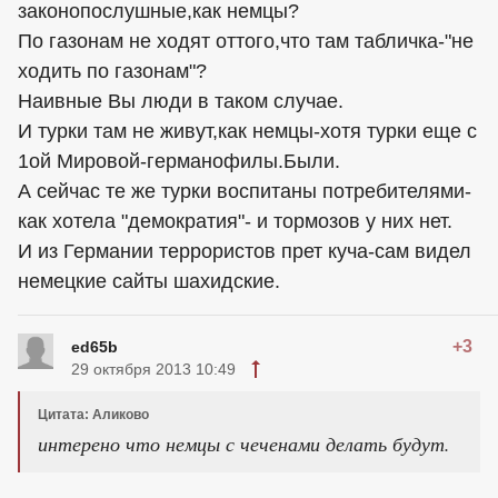
законопослушные,как немцы?
По газонам не ходят оттого,что там табличка-"не
ходить по газонам"?
Наивные Вы люди в таком случае.
И турки там не живут,как немцы-хотя турки еще с
1ой Мировой-германофилы.Были.
А сейчас те же турки воспитаны потребителями-
как хотела "демократия"- и тормозов у них нет.
И из Германии террористов прет куча-сам видел
немецкие сайты шахидские.
+3
ed65b
29 октября 2013 10:49
Цитата: Аликово
интерено что немцы с чеченами делать будут.