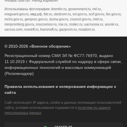
«Новая газета»; «Фонд Карнеги»
Использованы фотографии: kremlin.ru, government.ru, mil.ru,
rosguard.gov.ru, мвд.рф, fsb.ru, sledcom.ru, svr.gov.ru, scrf.gov.ru, fso.gov.ru,
mchs.gov.ru, genproc.gov.ru, duma.gov.ru, council.gov.ru, mid.ru,
minpromtorg.gov.ru, roscosmos.ru, roe.ru, rostec.ru, uacrussia.ru, aoosk.ru,
uecrus.com, rosneft.ru, transneft.ru, gazprom.ru, rosatom.ru
© 2010-2026 «Военное обозрение»
Регистрационный номер СМИ ЭЛ № ФС77-76970, выдано
11.10.2019 г. Федеральной службой по надзору в сфере связи,
информационных технологий и массовых коммуникаций
(Роскомнадзор)
Правила использования и копирования информации с
сайта
Сайт использует IP адреса, cookie и данные геолокации пользователей
сайта, условия использования содержатся в
политике по защите
персональных данных
.