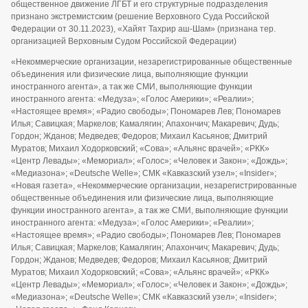
общественное движение ЛГБТ и его структурные подразделения
признано экстремистским (решение Верховного Суда Российской
Федерации от 30.11.2023), «Хайят Тахрир аш-Шам» (признана тер.
организацией Верховным Судом Российской Федерации)
«Некоммерческие организации, незарегистрированные общественные
объединения или физические лица, выполняющие функции
иностранного агента», а так же СМИ, выполняющие функции
иностранного агента: «Медуза»; «Голос Америки»; «Реалии»;
«Настоящее время»; «Радио свободы»; Пономарев Лев; Пономарев
Илья; Савицкая; Маркелов; Камалягин; Апахончич; Макаревич; Дудь;
Гордон; Жданов; Медведев; Федоров; Михаил Касьянов; Дмитрий
Муратов; Михаил Ходорковский; «Сова»; «Альянс врачей»; «РКК»
«Центр Левады»; «Мемориал»; «Голос»; «Человек и Закон»; «Дождь»;
«Медиазона»; «Deutsche Welle»; СМК «Кавказский узел»; «Insider»;
«Новая газета», «Некоммерческие организации, незарегистрированные
общественные объединения или физические лица, выполняющие
функции иностранного агента», а так же СМИ, выполняющие функции
иностранного агента: «Медуза»; «Голос Америки»; «Реалии»;
«Настоящее время»; «Радио свободы»; Пономарев Лев; Пономарев
Илья; Савицкая; Маркелов; Камалягин; Апахончич; Макаревич; Дудь;
Гордон; Жданов; Медведев; Федоров; Михаил Касьянов; Дмитрий
Муратов; Михаил Ходорковский; «Сова»; «Альянс врачей»; «РКК»
«Центр Левады»; «Мемориал»; «Голос»; «Человек и Закон»; «Дождь»;
«Медиазона»; «Deutsche Welle»; СМК «Кавказский узел»; «Insider»;