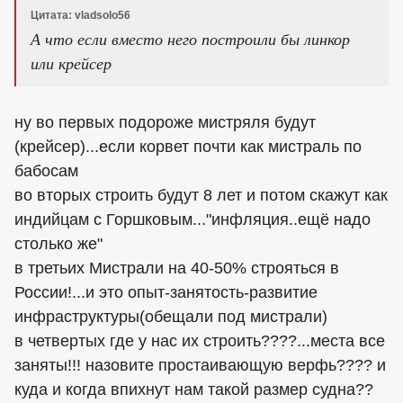
Цитата: vladsolo56
А что если вместо него построили бы линкор
или крейсер
ну во первых подороже мистряля будут
(крейсер)...если корвет почти как мистраль по
бабосам
во вторых строить будут 8 лет и потом скажут как
индийцам с Горшковым..."инфляция..ещё надо
столько же"
в третьих Мистрали на 40-50% строяться в
России!...и это опыт-занятость-развитие
инфраструктуры(обещали под мистрали)
в четвертых где у нас их строить????...места все
заняты!!! назовите простаивающую верфь???? и
куда и когда впихнут нам такой размер судна??