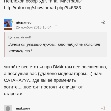
Неплохой обзор УДК типа "Мистраль"
http://rufor.org/showthread.php?t=5383
-2
gispanec
25 ноября 2013 18:04
Цитата: air wolf
Зачем он реально нужен, кто нибудть обяснит
наконец то?
читайте все статьи про ВМФ там все расписанно,
а послушая вас (удалено модератором....) нам
САТАНА???...где вы её применять
хотите.....постоят постоят и спишут от
старости....
+3
makarov