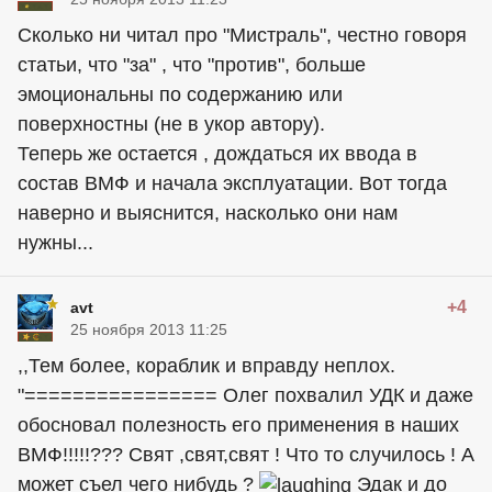
Сколько ни читал про "Мистраль", честно говоря
статьи, что "за" , что "против", больше
эмоциональны по содержанию или
поверхностны (не в укор автору).
Теперь же остается , дождаться их ввода в
состав ВМФ и начала эксплуатации. Вот тогда
наверно и выяснится, насколько они нам
нужны...
+4
avt
25 ноября 2013 11:25
,,Тем более, кораблик и вправду неплох.
"================ Олег похвалил УДК и даже
обосновал полезность его применения в наших
ВМФ!!!!!??? Свят ,свят,свят ! Что то случилось ! А
может съел чего нибудь ?
Эдак и до