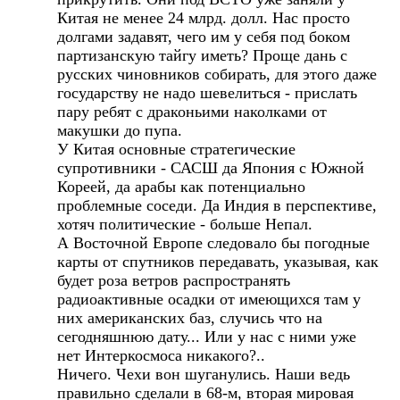
Китая не менее 24 млрд. долл. Нас просто
долгами задавят, чего им у себя под боком
партизанскую тайгу иметь? Проще дань с
русских чиновников собирать, для этого даже
государству не надо шевелиться - прислать
пару ребят с драконьими наколками от
макушки до пупа.
У Китая основные стратегические
супротивники - САСШ да Япония с Южной
Кореей, да арабы как потенциально
проблемные соседи. Да Индия в перспективе,
хотяч политические - больше Непал.
А Восточной Европе следовало бы погодные
карты от спутников передавать, указывая, как
будет роза ветров распространять
радиоактивные осадки от имеющихся там у
них американских баз, случись что на
сегодняшнюю дату... Или у нас с ними уже
нет Интеркосмоса никакого?..
Ничего. Чехи вон шуганулись. Наши ведь
правильно сделали в 68-м, вторая мировая