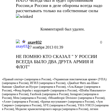
НАТО -всегда был и будет противником
России,и России в деле обороны всегда надо
рассчитывать только на собственные силы
Комментарий был удален.
axay032
0
27 ноября 2013 01:39
НЕ ПОМНЮ КТО СКАЗАЛ " У РОССИИ
ВСЕГДА БЫЛО ДВА ДРУГА АРМИЯ И
ФЛОТ"
«Правый сектор» (запрещена в России), «Украинская повстанческая армия» (УПА)
(запрещена в России), ИГИЛ (запрещена в России), «Джабхат Фатх аш-Шам»
бывшая «Джабхат ан-Нусра» (запрещена в России), «Аль-Каида» (запрещена в
России), «Фонд борьбы с коррупцией» (запрещена в России), «Штабы Навального»
(запрещена в России), Facebook (запрещена в России), Instagram (запрещена в
России), Meta (запрещена в России), «Misanthropic Division» (запрещена в России),
«Азов» (запрещена в России), «Братья-мусульмане» (запрещена в России), «Аум
Синрике» (запрещена в России), АУЕ (запрещена в России), УНА-УНСО (запрещена
в России), Меджлис крымскотатарского народа (запрещена в России), легион