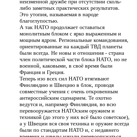
неизменной дружбе при отсутствии сколь-
либо заметных практических результатов.
Это утопия, называемая в народе
благоглупостью.
А так НАТО продолжает оставаться
монолитным блоком с ярко выраженным и
мощным ядром. Региональные командования,
ориентированные на каждый ТВД планеты
были всегда. Не новы и отношения - страна
член политической части блока НАТО, но не
военной, каковыми, в своё время были
Франция и Греция.
Теперь изо всех сил НАТО втягивают
Финляндию и Швецию в блок, проводя
совместные учения с очень откровенным
антироссийским сценарием. Те охотно
ведутся и, например Финляндия, во всю
перевооружается НАТОским оружием и
техникой (до этого у них всё было советское),
а у Швеции вся своя техника и оружие всегда
были по стандартам НАТО и, с недавнего
времени и шведы начали перевооружаться