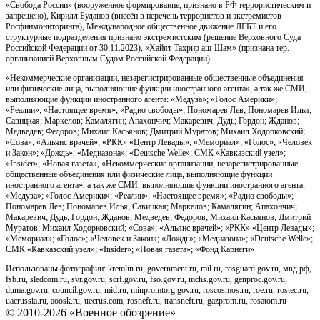
«Свобода России» (вооруженное формирование, признано в РФ террористическим и
запрещено), Кирилл Буданов (внесён в перечень террористов и экстремистов
Росфинмониторинга), Международное общественное движение ЛГБТ и его
структурные подразделения признано экстремистским (решение Верховного Суда
Российской Федерации от 30.11.2023), «Хайят Тахрир аш-Шам» (признана тер.
организацией Верховным Судом Российской Федерации)
«Некоммерческие организации, незарегистрированные общественные объединения
или физические лица, выполняющие функции иностранного агента», а так же СМИ,
выполняющие функции иностранного агента: «Медуза»; «Голос Америки»;
«Реалии»; «Настоящее время»; «Радио свободы»; Пономарев Лев; Пономарев Илья;
Савицкая; Маркелов; Камалягин; Апахончич; Макаревич; Дудь; Гордон; Жданов;
Медведев; Федоров; Михаил Касьянов; Дмитрий Муратов; Михаил Ходорковский;
«Сова»; «Альянс врачей»; «РКК» «Центр Левады»; «Мемориал»; «Голос»; «Человек
и Закон»; «Дождь»; «Медиазона»; «Deutsche Welle»; СМК «Кавказский узел»;
«Insider»; «Новая газета», «Некоммерческие организации, незарегистрированные
общественные объединения или физические лица, выполняющие функции
иностранного агента», а так же СМИ, выполняющие функции иностранного агента:
«Медуза»; «Голос Америки»; «Реалии»; «Настоящее время»; «Радио свободы»;
Пономарев Лев; Пономарев Илья; Савицкая; Маркелов; Камалягин; Апахончич;
Макаревич; Дудь; Гордон; Жданов; Медведев; Федоров; Михаил Касьянов; Дмитрий
Муратов; Михаил Ходорковский; «Сова»; «Альянс врачей»; «РКК» «Центр Левады»;
«Мемориал»; «Голос»; «Человек и Закон»; «Дождь»; «Медиазона»; «Deutsche Welle»;
СМК «Кавказский узел»; «Insider»; «Новая газета»; «Фонд Карнеги»
Использованы фотографии: kremlin.ru, government.ru, mil.ru, rosguard.gov.ru, мвд.рф,
fsb.ru, sledcom.ru, svr.gov.ru, scrf.gov.ru, fso.gov.ru, mchs.gov.ru, genproc.gov.ru,
duma.gov.ru, council.gov.ru, mid.ru, minpromtorg.gov.ru, roscosmos.ru, roe.ru, rostec.ru,
uacrussia.ru, aoosk.ru, uecrus.com, rosneft.ru, transneft.ru, gazprom.ru, rosatom.ru
© 2010-2026 «Военное обозрение»