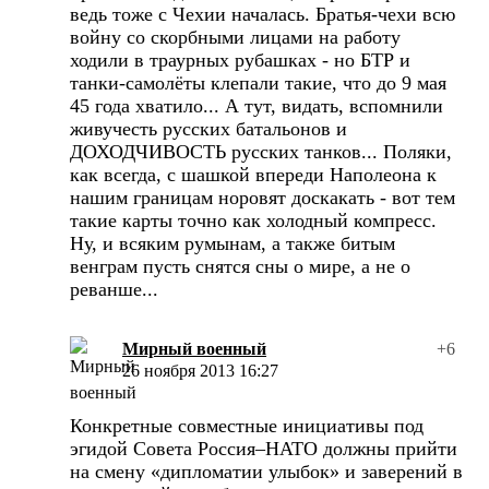
ведь тоже с Чехии началась. Братья-чехи всю
войну со скорбными лицами на работу
ходили в траурных рубашках - но БТР и
танки-самолёты клепали такие, что до 9 мая
45 года хватило... А тут, видать, вспомнили
живучесть русских батальонов и
ДОХОДЧИВОСТЬ русских танков... Поляки,
как всегда, с шашкой впереди Наполеона к
нашим границам норовят доскакать - вот тем
такие карты точно как холодный компресс.
Ну, и всяким румынам, а также битым
венграм пусть снятся сны о мире, а не о
реванше...
Мирный военный
+6
26 ноября 2013 16:27
Конкретные совместные инициативы под
эгидой Совета Россия–НАТО должны прийти
на смену «дипломатии улыбок» и заверений в