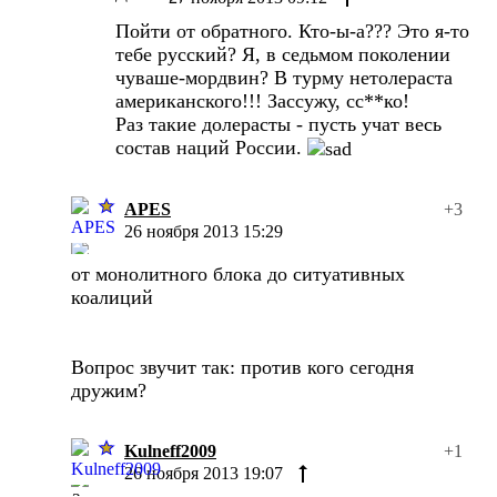
Пойти от обратного. Кто-ы-а??? Это я-то
тебе русский? Я, в седьмом поколении
чуваше-мордвин? В турму нетолераста
американского!!! Зассужу, сс**ко!
Раз такие долерасты - пусть учат весь
состав наций России.
APES
+3
26 ноября 2013 15:29
от монолитного блока до ситуативных
коалиций
Вопрос звучит так: против кого сегодня
дружим?
Kulneff2009
+1
26 ноября 2013 19:07