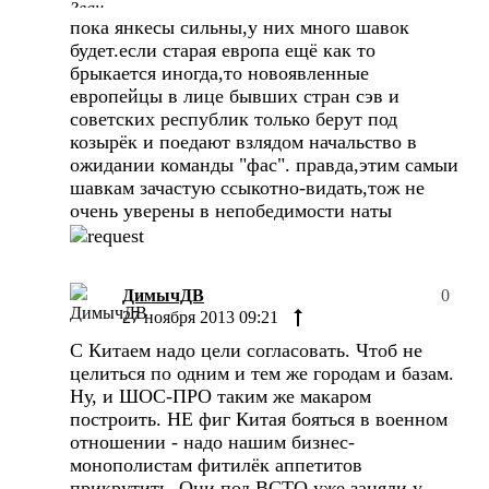
пока янкесы сильны,у них много шавок
будет.если старая европа ещё как то
брыкается иногда,то новоявленные
европейцы в лице бывших стран сэв и
советских республик только берут под
козырёк и поедают взлядом начальство в
ожидании команды "фас". правда,этим самыи
шавкам зачастую ссыкотно-видать,тож не
очень уверены в непобедимости наты
ДимычДВ
0
27 ноября 2013 09:21
С Китаем надо цели согласовать. Чтоб не
целиться по одним и тем же городам и базам.
Ну, и ШОС-ПРО таким же макаром
построить. НЕ фиг Китая бояться в военном
отношении - надо нашим бизнес-
монополистам фитилёк аппетитов
прикрутить. Они под ВСТО уже заняли у