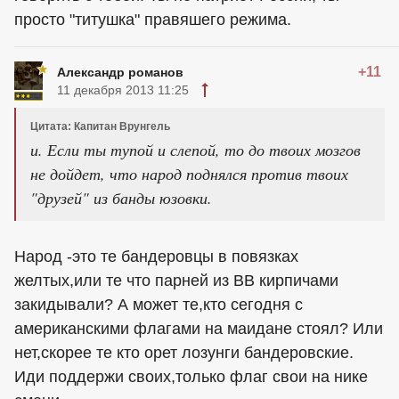
просто "титушка" правяшего режима.
+11
Александр романов
11 декабря 2013 11:25
Цитата: Капитан Врунгель
и. Если ты тупой и слепой, то до твоих мозгов
не дойдет, что народ поднялся против твоих
"друзей" из банды юзовки.
Народ -это те бандеровцы в повязках
желтых,или те что парней из ВВ кирпичами
закидывали? А может те,кто сегодня с
американскими флагами на маидане стоял? Или
нет,скорее те кто орет лозунги бандеровские.
Иди поддержи своих,только флаг свои на нике