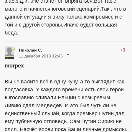
з.аб.з.д.и.т.Не станет он впрягаться.Вот так с
малого и начнется юговский сценарий.Так , что в
данной ситуации я вижу только компромисс и с
той и с другой стороны.Иначе будет большая
беда.
+3
Николай С.
11 декабря 2013 12:45
morpex
Вы не валите всё в одну кучу, а то выглядит как
подтасовка. У каждого времени есть свои герои.
Югославию сливали Ельцин с Козыревым.
Ливию сдал Медведев. И это был чуть ли не
единственный случай, когда премьер Путин дал
ему публичную отповедь. Сам Путин Сирию не
слил. Насчёт Кореи пока Ваши личные домыслы.