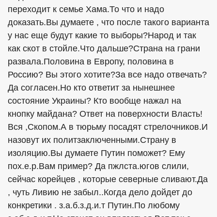
переходит к семье Хама.То что и надо
доказать.Вы думаете , что после такого варианта
у нас еще будут какие то выборы?Народ и так
как скот в стойле.Что дальше?Страна на грани
развала.Половина в Европу, половина в
Россию? Вы этого хотите?За все надо отвечать?
Да согласен.Но кто ответит за нынешнее
состояние Украины? Кто вообще нажал на
кнопку майдана? Ответ на поверхности Власть!
Вся ,Скопом.А в тюрьму посадят стрелочников.И
назовут их политзаключенными.Страну в
изоляцию.Вы думаете Путин поможет? Ему
пох.е.р.Вам пример? Да пжлста.югов слили,
сейчас корейцев , которые северные сливают.Да
, чуть Ливию не забыл..Когда дело дойдет до
конкретики . з.а.б.з.д.и.т Путин.По любому