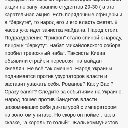
акции по запугиванию студентов 29-30 ( а это
карательная акция. Есть порядочные офицеры и
в "беркуте", то народ его и его власть сметет. 8
часов уже идет зачистка майдана. Народ стоит.
Подразделение "Грифон" стало спиной к народу,
лицом к "беркуту". Набат Михайловского собора
пробил тревожный набат. Таксисты Киева
объявили страйк и перевозят на майдан
киевлян. Не всё так смешно. Народ Украины
поднимается против узурпаторов власти и
заставит уважать себя. Романов? Как у Вас ?
Сразу банят? Следите за событиями на Украине.
Народ пошел против бандитов власти
,возомнивших себя диктатурой с императором
на золотом унитазе. Но скоро он поймет, как в
сказке, "а король то голый". Жаль коммунистов