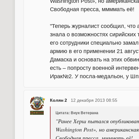
Washington Post», но американска
Свободная пресса, ммммать её!
"Теперь журналист сообщил, что
знала о возможностях сирийских 
его сотрудники специально замал
армию в его применении 21 авгус
Дамаска и основать на этих обви
есть – попросту военной интерве
Ирак№2. У посла-медальон, у Ш
Колян 2
12 декабря 2013 08:55
Цитата: Внук Ветерана
"Ранее Херш пытался опубликоват
Washington Post», но американска
Свободная пресса, ммммать её!