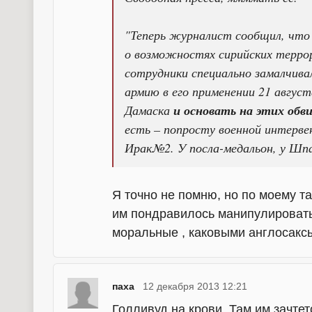
"Теперь журналист сообщил, что 
о возможностях сирийских террор
сотрудники специально замалчив
армию в его применении 21 август
Дамаска
и основать на этих обв
есть – попросту военной интерве
Ирак№2. У посла-медальон, у Ш
Я точно не помню, но по моему т
им пондравилось манипулировать
моральные , каковыми англосакс
паха
12 декабря 2013 12:21
Голливуд на крови .Там им зачтет