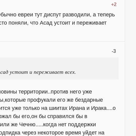
+2
Обычно евреи тут диспут разводили, а теперь
сто поняли, что Асад устоит и переживает
-3
сад устоит и переживает всех.
овины территории..против него уже
ы,которые профукали его же бездарные
тся уже только на шиитах Ирана и Ирака....о
ржал бы его,он бы справился бы в
 или же Чечню.....когда нет поддержки
одпидка через некоторое время уйдет на