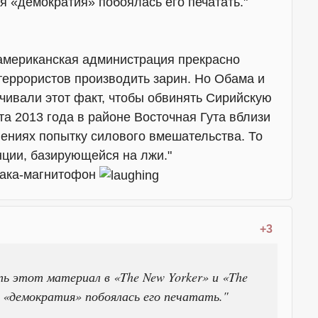
я «демократия» побоялась его печатать."
 американская администрация прекрасно
террористов производить зарин. Но Обама и
чивали этот факт, чтобы обвинять Сирийскую
та 2013 года в районе Восточная Гута вблизи
нениях попытку силового вмешательства. То
нции, базирующейся на лжи."
пака-магнитофон
+3
ь этот материал в «The New Yorker» и «The
я «демократия» побоялась его печатать."