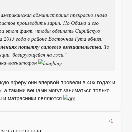
американская администрация прекрасно знала
истов производить зарин. Но Обама и его
али этот факт, чтобы обвинять Сирийскую
а 2013 года в районе Восточная Гута вблизи
инениях попытку силового вмешательства
. То
нции, базирующейся на лжи."
пака-магнитофон
акую аферу они впервой провели в 40х годах и
, а такими вещами могут заниматься только
ы и матрасники являются
+1
ся эта постанова.