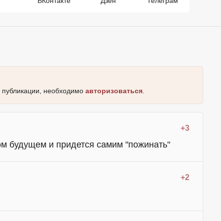
ВКонтакте
Дзен
Телеграм
к публикации, необходимо
авторизоваться
.
+3
ком будущем и придется самим "пожинать"
+2