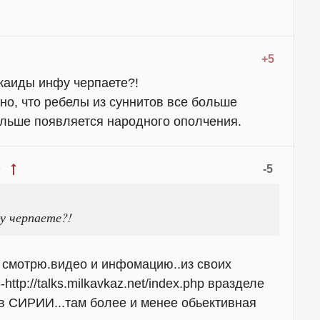
+5
каиды инфу черпаете?!
но, что ребелы из суннитов все больше
ольше появляется народного ополчения.
-5
9
у черпаете?!
.я смотрю.видео и инфомацию..из своих
http://talks.milkavkaz.net/index.php вразделе
в СИРИИ...там более и менее обьективная