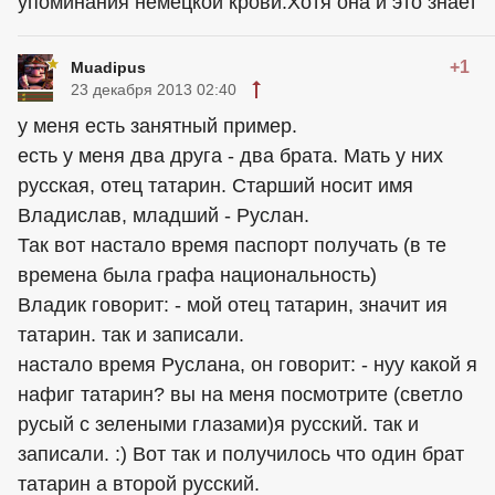
упоминания немецкой крови.Хотя она и это знает
+1
Muadipus
23 декабря 2013 02:40
у меня есть занятный пример.
есть у меня два друга - два брата. Мать у них
русская, отец татарин. Старший носит имя
Владислав, младший - Руслан.
Так вот настало время паспорт получать (в те
времена была графа национальность)
Владик говорит: - мой отец татарин, значит ия
татарин. так и записали.
настало время Руслана, он говорит: - нуу какой я
нафиг татарин? вы на меня посмотрите (светло
русый с зелеными глазами)я русский. так и
записали. :) Вот так и получилось что один брат
татарин а второй русский.