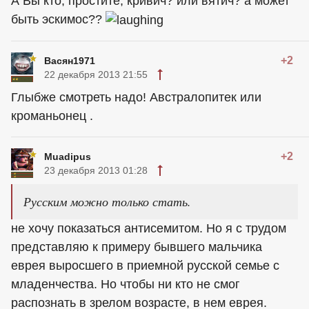
А Вы кто, простите, кривич? или вятич? а может
быть эскимос??
+2
Васян1971
22 декабря 2013 21:55
Глыбже смотреть надо! Австралопитек или
кроманьонец .
+2
Muadipus
23 декабря 2013 01:28
Русским можно только стать.
не хочу показаться антисемитом. Но я с трудом
представляю к примеру бывшего мальчика
еврея выросшего в приемной русской семье с
младенчества. Но чтобы ни кто не смог
распознать в зрелом возрасте, в нем еврея.