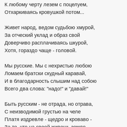
К любому черту лезем с поцелуем,
Отхаркиваясь кровушкой потом...
Живет народ, ведом судьбою хмурой,
За отческий уклад и образ свой
Доверчиво расплачиваясь шкурой,
Хотя, гораздо чаще - головой.
Мы русские. Мы с нехристью любою
Ломаем братски скудный каравай,
И в благодарность слышим над собою
Всего два слова: "надо!" и "давай!"
Быть русским - не отрада, но отрава,
С неизводимой грустью на челе
Платя издревле - щедро и кроваво -
За то, что на своей живешь земле.