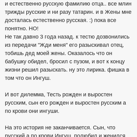
и естественно русскую фамилию отца.. все млин
трижды русские и ни разу татарин. и в Жены мне
досталась естественно русская. :) пока все
понятно. НО!
Не так давно 3 года назад. к тестю дозвонились
из передачи "Жди меня" его разыскивал отец,
тобишь дед моей жены. Оказалось что он
бабушку обидел, бросил с пузом, и вот к концу
жизни решил разыскать. ну это лирика. фишка в
том что он Ингуш.
И вот дилемма, Тесть рожден и выростен
русским, сын его рожден и выростен русским а
по крови они ингуши.
На это история не заканчивается. Сын, что
русский а по крови Ингуш, полюбил и женился