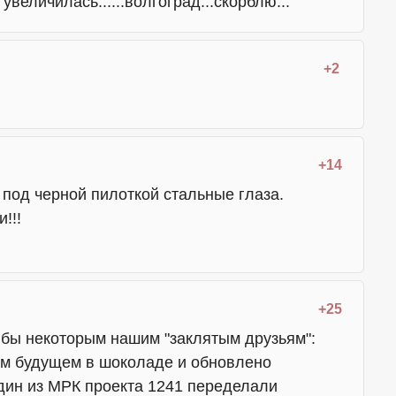
 увеличилась......волгоград...скорблю...
+2
+14
 под черной пилоткой стальные глаза.
!!!
+25
ь бы некоторым нашим "заклятым друзьям":
ом будущем в шоколаде и обновлено
один из МРК проекта 1241 переделали