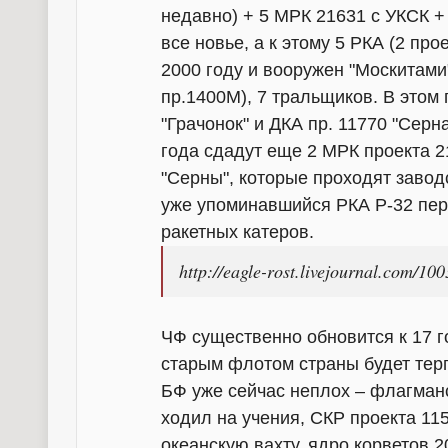
недавно) + 5 МРК 21631 с УКСК 
все новье, а к этому 5 РКА (2 пр
2000 году и вооружен "Москитами",
пр.1400М), 7 тральщиков. В этом
"Грачонок" и ДКА пр. 11770 "Серн
года сдадут еще 2 МРК проекта 21
"Серны", которые проходят завод
уже упоминавшийся РКА Р-32 пере
ракетных катеров.
http://eagle-rost.livejournal.com/10
ЧФ существенно обновится к 17 г
старым флотом страны будет тер
БФ уже сейчас неплох – флагман
ходил на учения, СКР проекта 1
океанскую вахту, ядро корветов 20