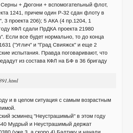
+ Серны + Дюгони + вспомогательный флот,
оекта 1241, причем один Р-32 сдан флоту в
 3 проекта 206); 5 АКА (4 пр.1204, 1
 году КФЛ сдали ПрДКА проекта 21980
а". Если все будет нормально, то до конца
631 ("Углич" и "Град Свияжск" и еще 2
ские испытания. Правда поговаривают, что
дадут из состава КФЛ на БФ в 36 бригаду
0391.html
оду и в целом ситуация с самым возрастным
пимой.
ский эсминец "Неустрашимый" в этом году
1540 Мудрый и Неустрашимый держат
380 (уже 3, а скоро 4) Балтику и начали