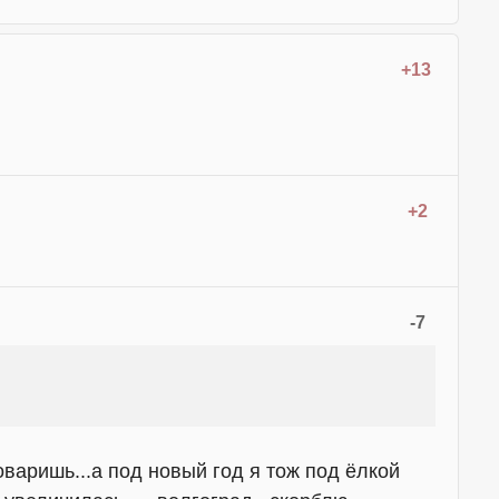
+13
+2
-7
варишь...а под новый год я тож под ёлкой